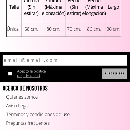
Cintura
Cintura
Pecho
Pecho
Talla
(Sin
(Máxima
(Sin
(Máxima
Largo
estirar)
elongación)
estirar)
elongación)
Única
58 cm.
80 cm.
70 cm.
86 cm.
36 cm.
Acepto la
política
de privacidad
Acerca de Nosotros
Quienes somos
Aviso Legal
Términos y condiciones de uso
Preguntas frecuentes