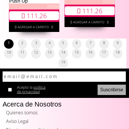
Push Up
OFORI
OFORI
111.26
111.26
AGREGAR A CARRITO
AGREGAR A CARRITO
1
2
3
4
5
6
7
8
9
10
11
12
13
14
15
16
17
18
19
Acepto la
política
de privacidad
Acerca de Nosotros
Quienes somos
Aviso Legal