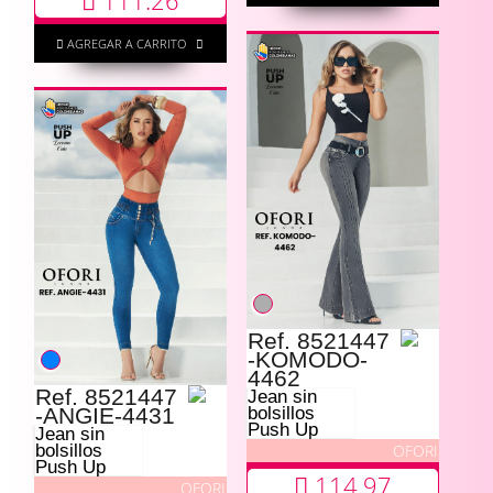
111.26
AGREGAR A CARRITO
Ref. 8521447
-KOMODO-
4462
Ref. 8521447
Jean sin
-ANGIE-4431
bolsillos
Push Up
Jean sin
OFORI
bolsillos
Push Up
114.97
OFORI