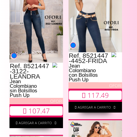
Ref. 8521447
-4452-FRIDA
Ref. 8521447
Jean
-3122-
Colombiano
con Bolsillos
LEANDRA
Push Up
Jean
OFORI
Colombiano
sin Bolsillos
117.49
Push Up
OFORI
AGREGAR A CARRITO
107.47
AGREGAR A CARRITO