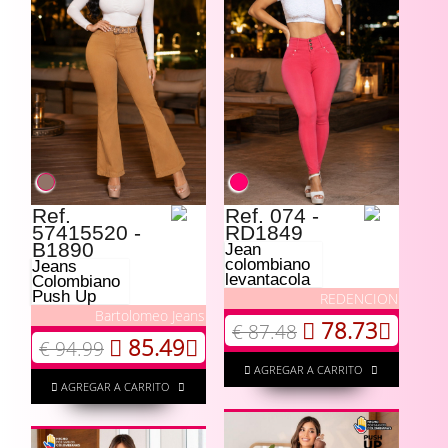
Ref.
Ref. 074 -
57415520 -
RD1849
B1890
Jean
colombiano
Jeans
levantacola
Colombiano
Push Up
REDENCION
Bartolomeo Jeans
78.73
€ 87.48
85.49
€ 94.99
AGREGAR A CARRITO
AGREGAR A CARRITO