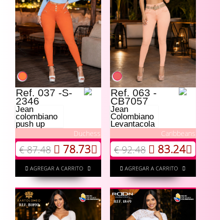
Ref. 037 -S-
Ref. 063 -
2346
CB7057
Jean
Jean
colombiano
Colombiano
push up
Levantacola
Duchess
Caribbeans
78.73
83.24
€ 87.48
€ 92.48
AGREGAR A CARRITO
AGREGAR A CARRITO