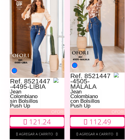
Ref. 8521447
Ref. 8521447
-4505-
-4495-LIBIA
MALALA
Jean
Jean
Colombiano
Colombiano
sin Bolsillos
con Bolsillos
Push Up
Push Up
OFORI
OFORI
121.24
112.49
AGREGAR A CARRITO
AGREGAR A CARRITO