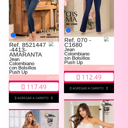
Ref. 070 -
Ref. 8521447
C1680
-4413-
Jean
AMARANTA
Colombiano
sin Bolsillos
Jean
Push Up
Colombiano
CARISMA
con Bolsillos
Push Up
112.49
OFORI
117.49
AGREGAR A CARRITO
AGREGAR A CARRITO