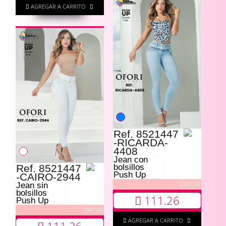
AGREGAR A CARRITO
Ref. 8521447
-RICARDA-
4408
Jean con
Ref. 8521447
bolsillos
Push Up
-CAIRO-2944
OFORI
Jean sin
bolsillos
111.26
Push Up
OFORI
AGREGAR A CARRITO