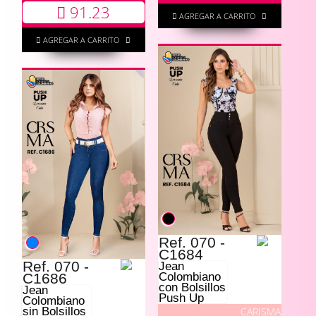
91.23
AGREGAR A CARRITO
AGREGAR A CARRITO
Ref. 070 -
C1684
Ref. 070 -
Jean
C1686
Colombiano
con Bolsillos
Jean
Push Up
Colombiano
CARISMA
sin Bolsillos