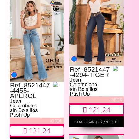
Ref. 8521447
-4294-TIGER
Jean
Ref. 8521447
Colombiano
sin Bolsillos
-4455-
Push Up
APEROL
OFORI
Jean
Colombiano
121.24
sin Bolsillos
Push Up
OFORI
AGREGAR A CARRITO
121.24