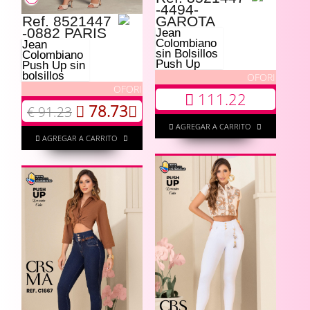
-4494-
Ref. 8521447
GAROTA
-0882 PARIS
Jean
Colombiano
Jean
sin Bolsillos
Colombiano
Push Up
Push Up sin
bolsillos
OFORI
OFORI
111.22
78.73
€ 91.23
AGREGAR A CARRITO
AGREGAR A CARRITO