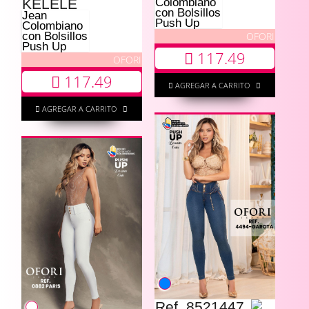
KELELE
Colombiano
con Bolsillos
Jean
Push Up
Colombiano
OFORI
con Bolsillos
Push Up
117.49
OFORI
117.49
AGREGAR A CARRITO
AGREGAR A CARRITO
Ref. 8521447