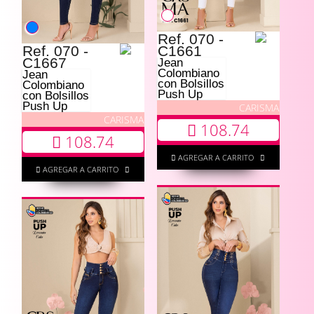
Ref. 070 -
Ref. 070 -
C1661
C1667
Jean
Colombiano
Jean
con Bolsillos
Colombiano
Push Up
con Bolsillos
Push Up
CARISMA
CARISMA
108.74
108.74
AGREGAR A CARRITO
AGREGAR A CARRITO