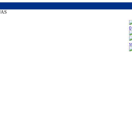
JAS
0
v