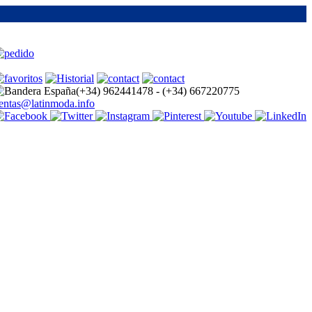
(+34)
962441478 -
(+34)
667220775
entas@latinmoda.info