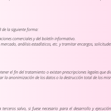
 de la siguiente forma:
iones comerciales y del boletín informativo.
mercado, análisis estadísticos, etc. y tramitar encargos, solicitude
er el fin del tratamiento o existan prescripciones legales que di
 la anonimización de los datos o la destrucción total de los mis
erceros salvo, si fuese necesario para el desarrollo y ejecución