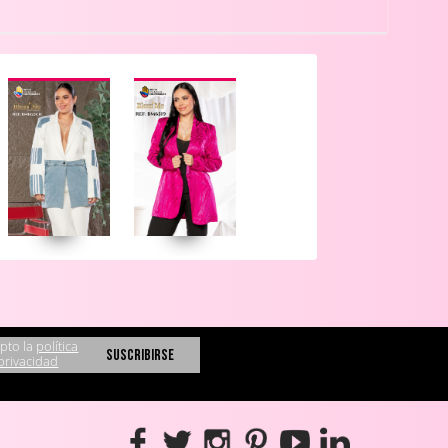
pto la
política
privacidad