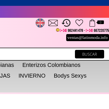
0
(+34)
962441478 -
(+34)
667220775
ventas@latinmoda.info
ianas
Enterizos Colombianos
JAS
INVIERNO
Bodys Sexys