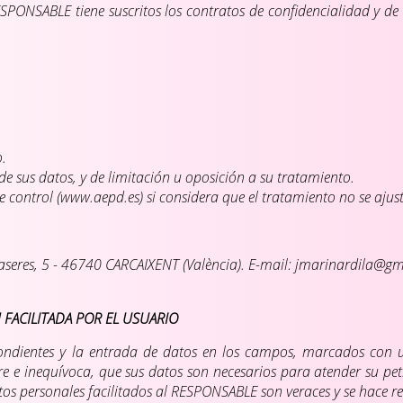
ESPONSABLE tiene suscritos los contratos de confidencialidad y d
o.
de sus datos, y de limitación u oposición a su tratamiento.
control (www.aepd.es) si considera que el tratamiento no se ajust
eres, 5 - 46740 CARCAIXENT (València). E-mail: jmarinardila@g
 FACILITADA POR EL USUARIO
ondientes y la entrada de datos en los campos, marcados con un
 e inequívoca, que sus datos son necesarios para atender su petic
tos personales facilitados al RESPONSABLE son veraces y se hace 