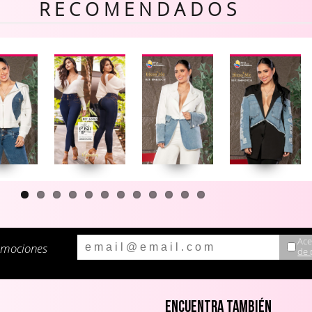
R E C O M E N D A D O S
Ace
omociones
de 
Encuentra también