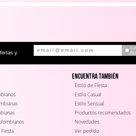
Ace
de 
ertas y
Encuentra también
Estilo de Fiesta
mbianos
Estilo Casual
ombianas
Estilo Sensual
mbianas
Productos recomendados
Colombianos
Novedades
 Fiesta
Ver pedido