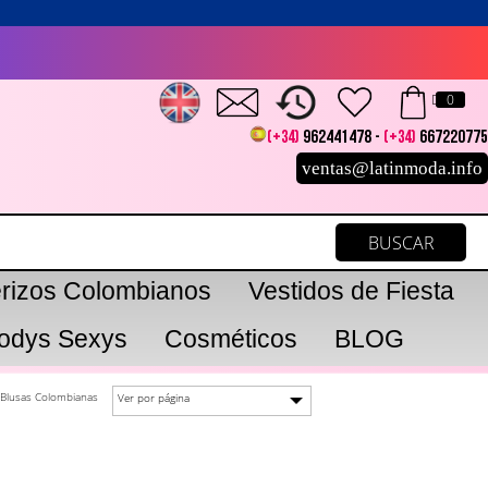
0
(+34)
962441478 -
(+34)
667220775
ventas@latinmoda.info
erizos Colombianos
Vestidos de Fiesta
odys Sexys
Cosméticos
BLOG
 Blusas Colombianas
Ver por página