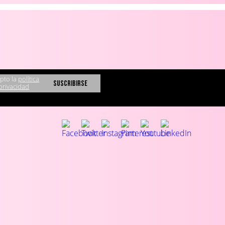
pto la
política
privacidad