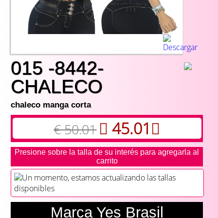
015 -8442-
CHALECO
chaleco manga corta
45.01
€ 50.01
Presione sobre la talla de su interés para agregarla al
carrito
Un momento, estamos actualizando las tallas
disponibles
Marca Yes Brasil