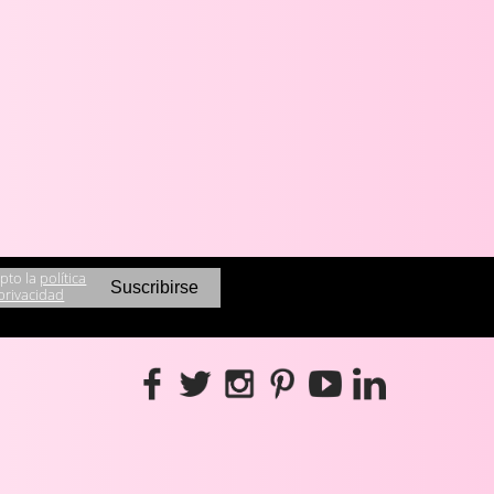
pto la
política
privacidad