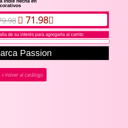
 Indie hecha en
corativos
71.98
79.98
alla de su interés para agregarla al carrito
arca Passion
« Volver al catálogo