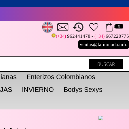
0
962441478 -
667220775
(+34)
(+34)
ventas@latinmoda.info
ianas
Enterizos Colombianos
JAS
INVIERNO
Bodys Sexys