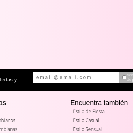
Ace
de 
ertas y
as
Encuentra también
Estilo de Fiesta
mbianos
Estilo Casual
ombianas
Estilo Sensual