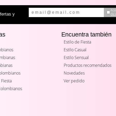
Ace
de 
ertas y
as
Encuentra también
Estilo de Fiesta
mbianos
Estilo Casual
ombianas
Estilo Sensual
mbianas
Productos recomendados
Colombianos
Novedades
 Fiesta
Ver pedido
Colombianos