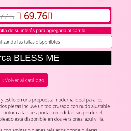
69.76
 77.5
alla de su interés para agregarla al carrito
zando las tallas disponibles
rca BLESS ME
« Volver al catálogo
 y estilo en una propuesta moderna ideal para los
 dos piezas incluye un top cruzado con nudo ajustable
de cintura alta que aporta comodidad sin perder el
eado está disponible en dos versiones: azul y lila.
as con amigas o planes relajados donde quieras