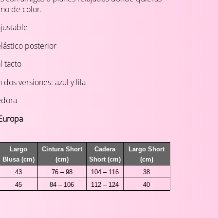
eno de color.
justable
elástico posterior
l tacto
os versiones: azul y lila
edora
Europa
Largo
Cintura Short
Cadera
Largo Short
Blusa (cm)
(cm)
Short (cm)
(cm)
43
76 – 98
104 – 116
38
45
84 – 106
112 – 124
40