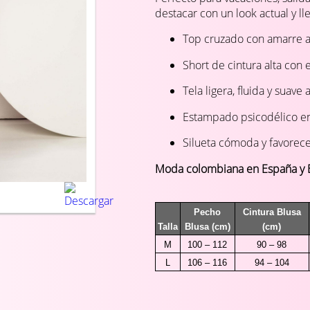
destacar con un look actual y ll
Top cruzado con amarre a
Short de cintura alta con 
Tela ligera, fluida y suave a
Estampado psicodélico en d
Silueta cómoda y favorec
Moda colombiana en España y 
Pecho
Cintura Blusa
Talla
Blusa (cm)
(cm)
M
100 – 112
90 – 98
L
106 – 116
94 – 104