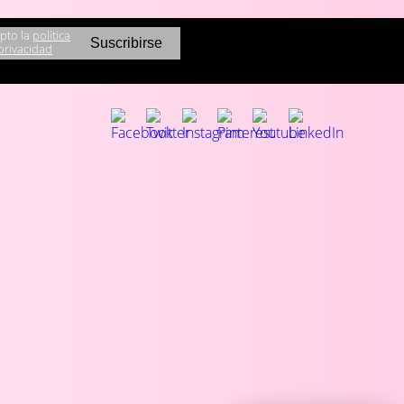
pto la
política
privacidad