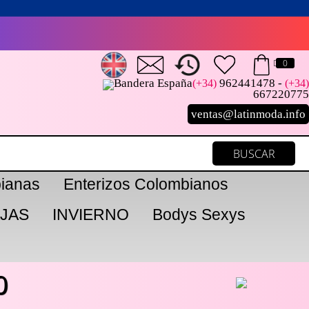
0
962441478 -
(+34)
(+34)
667220775
ventas@latinmoda.info
ianas
Enterizos Colombianos
JAS
INVIERNO
Bodys Sexys
0