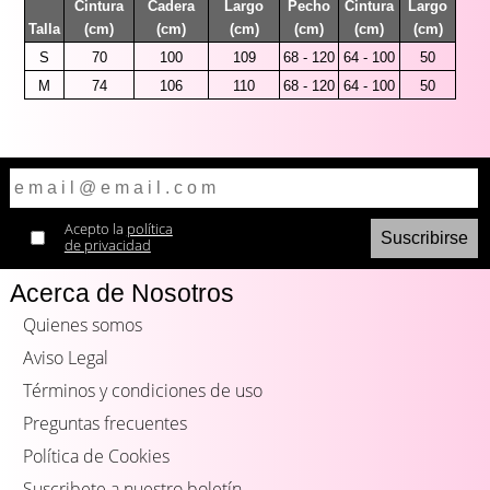
Cintura
Cadera
Largo
Pecho
Cintura
Largo
Talla
(cm)
(cm)
(cm)
(cm)
(cm)
(cm)
S
70
100
109
68 - 120
64 - 100
50
M
74
106
110
68 - 120
64 - 100
50
Acepto la
política
de privacidad
Acerca de Nosotros
Quienes somos
Aviso Legal
Términos y condiciones de uso
Preguntas frecuentes
Política de Cookies
Suscribete a nuestro boletín