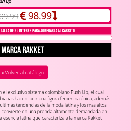
ush up
98.99
09.99
 talla de su interés para agregarla al carrito
Marca Rakket
« Volver al catálogo
 el exclusivo sistema colombiano Push Up, el cual
ianas hacen lucir una figura femenina única, además
ultimas tendencias de la moda latina y los mas altos
 la convierte en una prenda altamente demandada en
a esencia latina que caracteriza a la marca Rakket