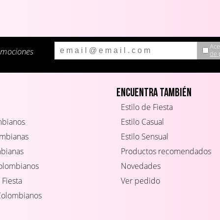
Ace
omociones
de 
Encuentra también
Estilo de Fiesta
mbianos
Estilo Casual
ombianas
Estilo Sensual
mbianas
Productos recomendados
Colombianos
Novedades
 Fiesta
Ver pedido
Colombianos