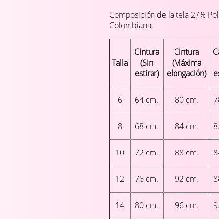
Composición de la tela 27% Pol
Colombiana.
Cintura
Cintura
C
Talla
(Sin
(Máxima
estirar)
elongación)
e
6
64 cm.
80 cm.
7
8
68 cm.
84 cm.
8
10
72 cm.
88 cm.
8
12
76 cm.
92 cm.
8
14
80 cm.
96 cm.
9