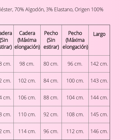
iéster, 70% Algodón, 3% Elastano, Origen 100%
adera
Cadera
Pecho
Pecho
Largo
(Sin
(Máxima
(Sin
(Máxima
stirar)
elongación)
estirar)
elongación)
8 cm.
98 cm.
80 cm.
96 cm.
142 cm.
2 cm.
102 cm.
84 cm.
100 cm.
143 cm.
4 cm.
106 cm.
88 cm.
104 cm.
144 cm.
8 cm.
110 cm.
92 cm.
108 cm.
145 cm.
2 cm.
114 cm.
96 cm.
112 cm.
146 cm.