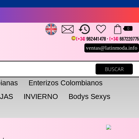
0
(+34)
962441478 -
(+34)
667220775
ventas@latinmoda.info
ianas
Enterizos Colombianos
JAS
INVIERNO
Bodys Sexys