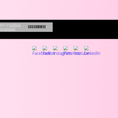
pto la
política
privacidad