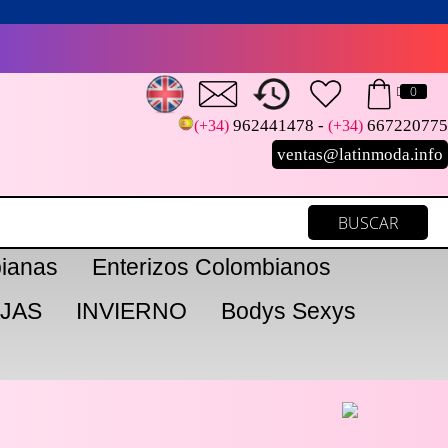
0
962441478 -
667220775
(+34)
(+34)
ventas@latinmoda.info
ianas
Enterizos Colombianos
JAS
INVIERNO
Bodys Sexys