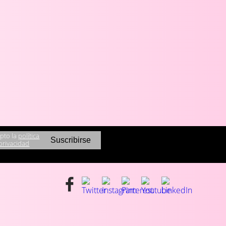
pto la
política
privacidad