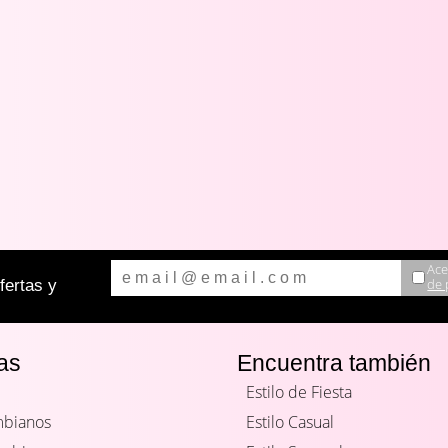
Ace
de 
ertas y
as
Encuentra también
Estilo de Fiesta
mbianos
Estilo Casual