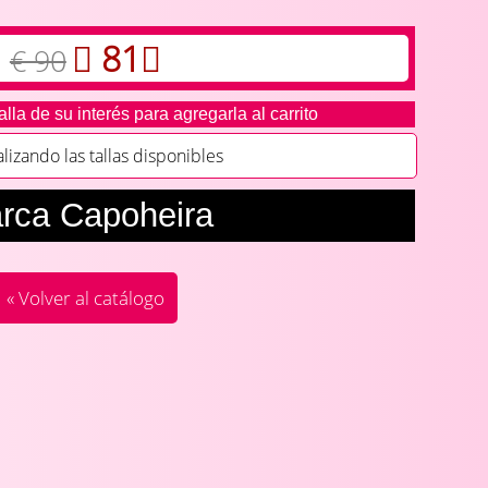
81
€ 90
alla de su interés para agregarla al carrito
zando las tallas disponibles
rca Capoheira
« Volver al catálogo