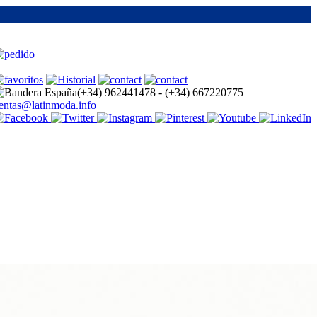
(+34)
962441478 -
(+34)
667220775
entas@latinmoda.info