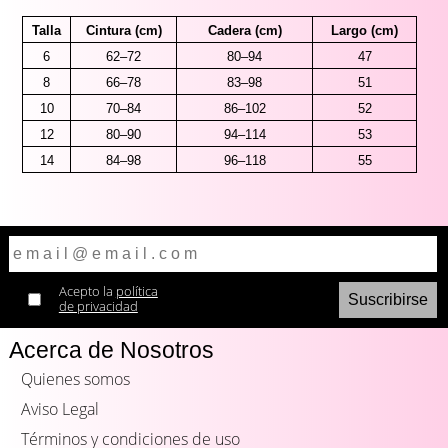
Talla
Cintura (cm)
Cadera (cm)
Largo (cm)
6
62–72
80–94
47
8
66–78
83–98
51
10
70–84
86–102
52
12
80–90
94–114
53
14
84–98
96–118
55
Acepto la
política
de privacidad
Acerca de Nosotros
Quienes somos
Aviso Legal
Términos y condiciones de uso