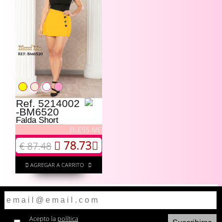
Ref. 5214002
-BM6520
Falda Short
BLESS ME
78.73
€ 87.48
AGREGAR A CARRITO
Acepto la
política