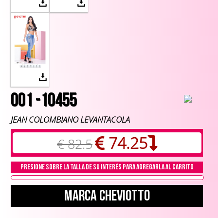
001 -10455
JEAN COLOMBIANO LEVANTACOLA
74.25
€ 82.5
Presione sobre la talla de su interés para agregarla al carrito
Marca Cheviotto