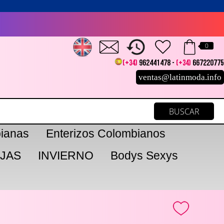
0
(+34)
962441478 -
(+34)
667220775
ventas@latinmoda.info
ianas
Enterizos Colombianos
JAS
INVIERNO
Bodys Sexys