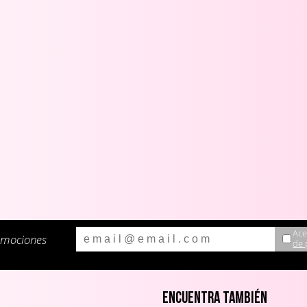
Ace
omociones
de 
Encuentra también