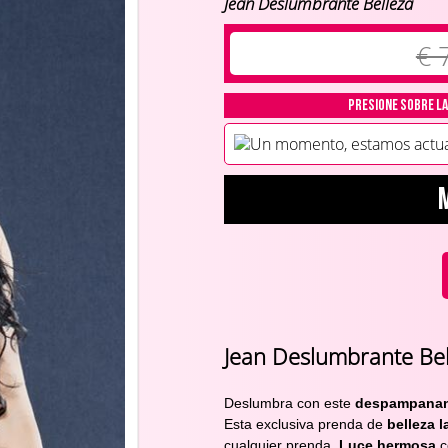
Jean Deslumbrante Belleza
€ 
Presione sobre la
Un momento, estamos actuali
Jean Deslumbrante Bel
Deslumbra con este 
despampanant
Esta
exclusiva prenda de
 belleza l
cualquier prenda. 
Luce hermosa
 