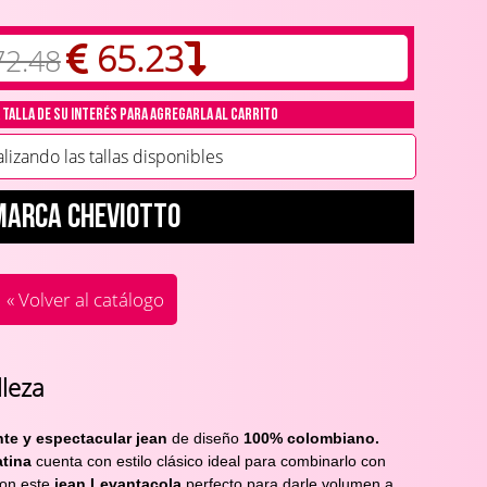
65.23
72.48
 talla de su interés para agregarla al carrito
zando las tallas disponibles
Marca Cheviotto
« Volver al catálogo
leza
e y espectacular jean
 de diseño 
100% colombiano.
atina
 cuenta con estilo clásico ideal para combinarlo con 
con este 
jean Levantacola 
perfecto para darle volumen a 