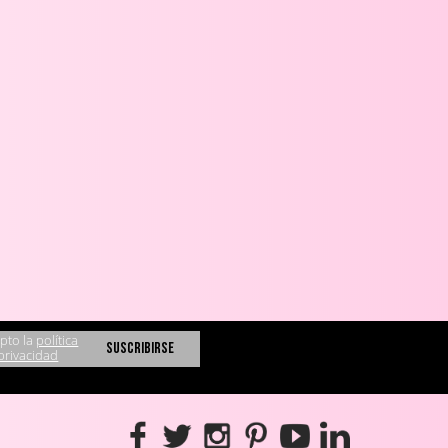
pto la
política
privacidad