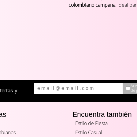
colombiano campana
, ideal par
Ace
de 
ertas y
as
Encuentra también
Estilo de Fiesta
mbianos
Estilo Casual