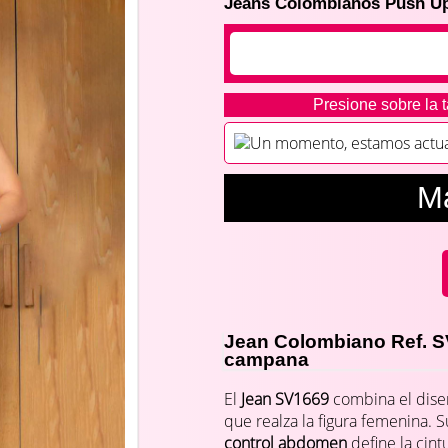
Jeans Colombianos Push U
Presione sobre la t
Un momento, estamos actuali
M
Jean Colombiano Ref. SV
campana
El
Jean SV1669
combina el dise
que realza la figura femenina. 
control abdomen
define la cint