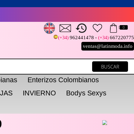
0
962441478 -
667220775
(+34)
(+34)
ventas@latinmoda.info
ianas
Enterizos Colombianos
JAS
INVIERNO
Bodys Sexys
9