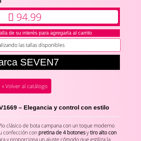
p
94.99
alla de su interés para agregarla al carrito
zando las tallas disponibles
arca SEVEN7
« Volver al catálogo
1669 – Elegancia y control con estilo
ño clásico de bota campana con un toque moderno
Su confección con
pretina de 4 botones
y
tiro alto con
ura y proporciona un ajuste cómodo que estiliza la