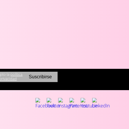
pto la
política
privacidad