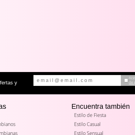
Ace
de 
ertas y
as
Encuentra también
Estilo de Fiesta
mbianos
Estilo Casual
ombianas
Estilo Sensual