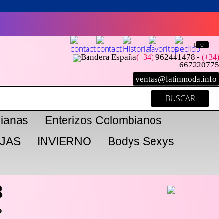
0
962441478 -
(+34)
(+34)
667220775
ventas@latinmoda.info
ianas
Enterizos Colombianos
JAS
INVIERNO
Bodys Sexys
3
p