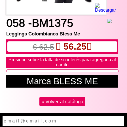
058 -BM1375
Leggings Colombianos Bless Me
56.25
€ 62.5
Presione sobre la talla de su interés para agregarla al
carrito
Marca BLESS ME
« Volver al catálogo