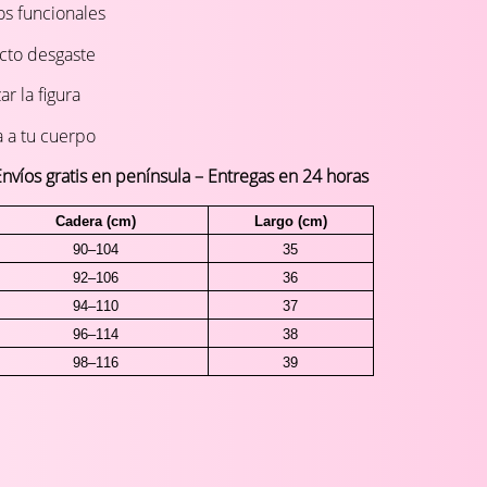
ros funcionales
cto desgaste
r la figura
a a tu cuerpo
víos gratis en península – Entregas en 24 horas
Cadera (cm)
Largo (cm)
90–104
35
92–106
36
94–110
37
96–114
38
98–116
39