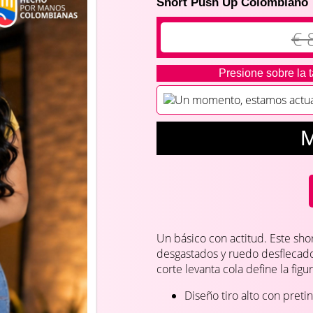
Short Push Up Colombiano
€ 
Presione sobre la t
Un momento, estamos actuali
M
Un básico con actitud. Este sho
desgastados y ruedo desflecado 
corte levanta cola define la figu
Diseño tiro alto con pretin