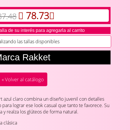
78.73
87.48
alla de su interés para agregarla al carrito
zando las tallas disponibles
arca Rakket
« Volver al catálogo
rt azul claro combina un diseño juvenil con detalles
para lograr ese look casual que tanto te favorece. Su
ra y realza los glúteos de forma natural.
a clásica