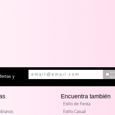
Ace
de 
ertas y
as
Encuentra también
Estilo de Fiesta
mbianos
Estilo Casual