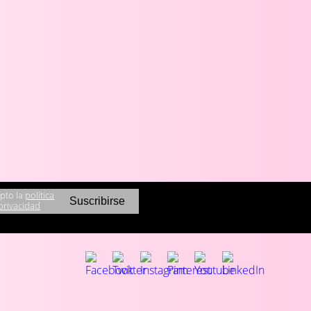
pto la
política
privacidad