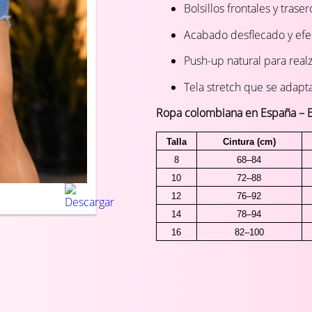
Bolsillos frontales y trase
Acabado desflecado y efe
Push-up natural para realza
Tela stretch que se adapt
Ropa colombiana en España – En
Talla
Cintura (cm)
8
68–84
10
72–88
12
76–92
14
78–94
16
82–100