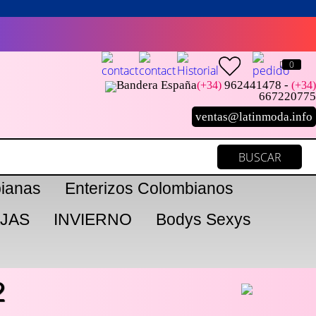
0
962441478 -
(+34)
(+34)
667220775
ventas@latinmoda.info
ianas
Enterizos Colombianos
JAS
INVIERNO
Bodys Sexys
2