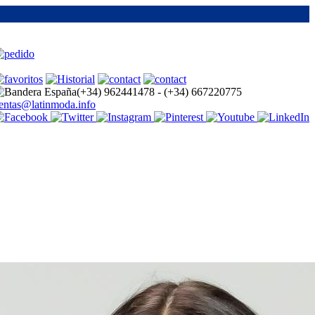
(+34)
962441478 -
(+34)
667220775
entas@latinmoda.info