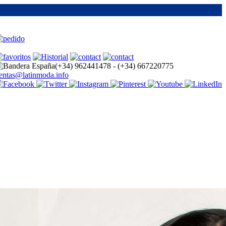
(+34)
962441478 -
(+34)
667220775
entas@latinmoda.info