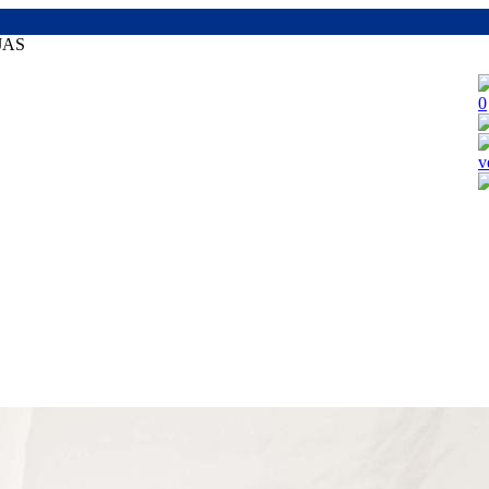
JAS
0
v