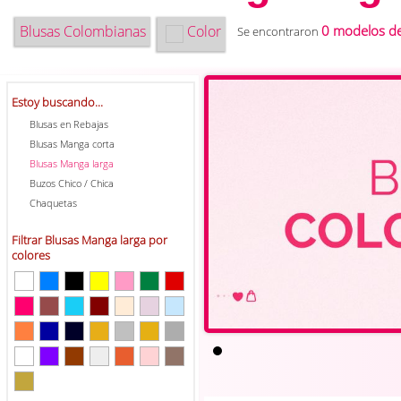
Blusas Colombianas
Color
0 modelos de
Se encontraron
Estoy buscando...
Blusas en Rebajas
Blusas Manga corta
Blusas Manga larga
Buzos Chico / Chica
Chaquetas
Filtrar Blusas Manga larga por
colores