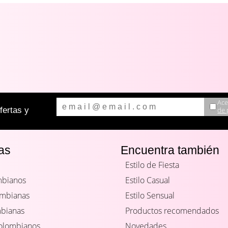
Ace
de 
ertas y
as
Encuentra también
Estilo de Fiesta
mbianos
Estilo Casual
ombianas
Estilo Sensual
mbianas
Productos recomendados
Colombianos
Novedades