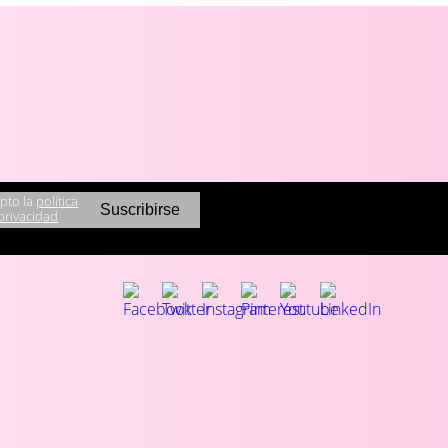
pto la
política
privacidad