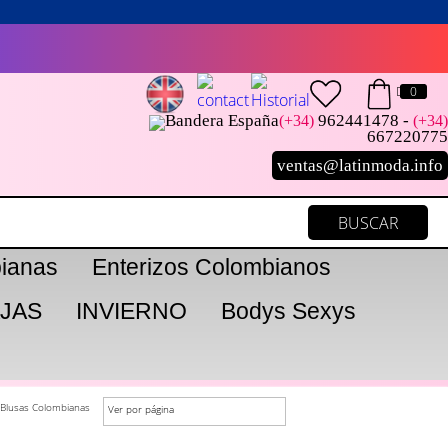
0
962441478 -
(+34)
(+34)
667220775
ventas@latinmoda.info
ianas
Enterizos Colombianos
JAS
INVIERNO
Bodys Sexys
 Blusas Colombianas
Ver por página