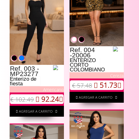
Ref. 004
-20006
ENTERIZO
CORTO
Ref. 003 -
COLOMBIANO
MP23277
Cereza
Enterizo de
51.73
fiesta
€ 57.48
Americano
92.24
AGREGAR A CARRITO
€ 102.49
AGREGAR A CARRITO