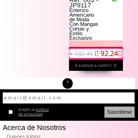
JP9117
Enterizo
Americano
de Moda
Con Mangas
Cortas y
Estilo
Exclusivo
Americano
92.24
€ 102.49
AGREGAR A CARRITO
1
Acepto la
política
de privacidad
Acerca de Nosotros
Quienes somos