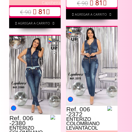
81
€ 90
Capoheira
81
€ 90
AGREGAR A CARRITO
AGREGAR A CARRITO
Ref. 006
-2372
Ref. 006
ENTERIZO
-2380
COLOMBIANO
ENTERIZO
LEVANTACOL