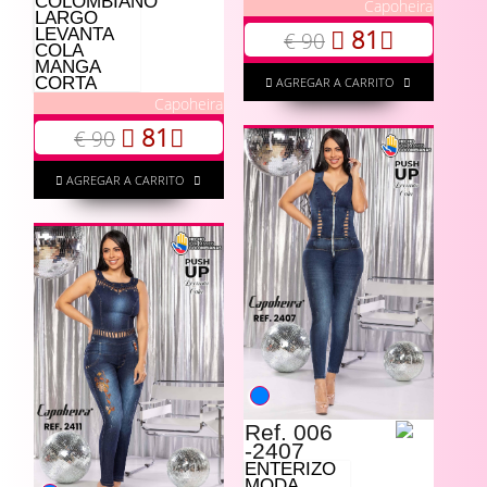
COLOMBIANO
Capoheira
LARGO
81
LEVANTA
€ 90
COLA
MANGA
CORTA
AGREGAR A CARRITO
Capoheira
81
€ 90
AGREGAR A CARRITO
Ref. 006
-2407
ENTERIZO
MODA