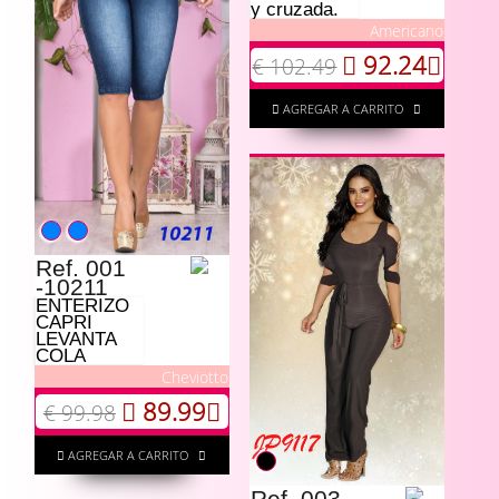
y cruzada.
Americano
92.24
€ 102.49
AGREGAR A CARRITO
Ref. 001
-10211
ENTERIZO
CAPRI
LEVANTA
COLA
Cheviotto
89.99
€ 99.98
AGREGAR A CARRITO
Ref. 003 -