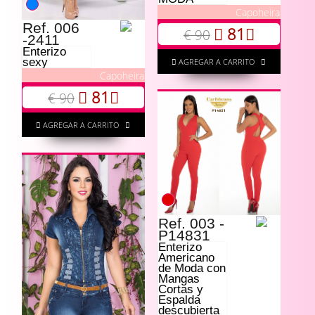
Capoheira
Ref. 006
81
€ 90
-2411
Enterizo
sexy
AGREGAR A CARRITO
Capoheira
81
€ 90
AGREGAR A CARRITO
Ref. 003 -
P14831
Enterizo
Americano
de Moda con
Mangas
Cortas y
Espalda
descubierta