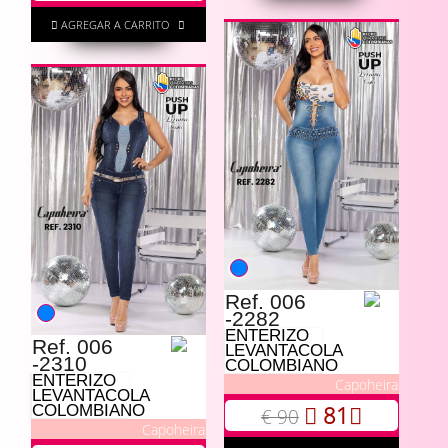
AGREGAR A CARRITO
Ref. 006
-2282
ENTERIZO
Ref. 006
LEVANTACOLA
-2310
COLOMBIANO
ENTERIZO
Capoheira
LEVANTACOLA
81
COLOMBIANO
€ 90
Capoheira