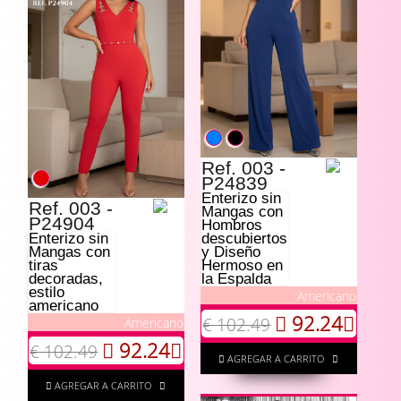
Ref. 003 -
P24839
Enterizo sin
Ref. 003 -
Mangas con
P24904
Hombros
Enterizo sin
descubiertos
Mangas con
y Diseño
tiras
Hermoso en
decoradas,
la Espalda
estilo
Americano
americano
92.24
€ 102.49
Americano
92.24
€ 102.49
AGREGAR A CARRITO
AGREGAR A CARRITO