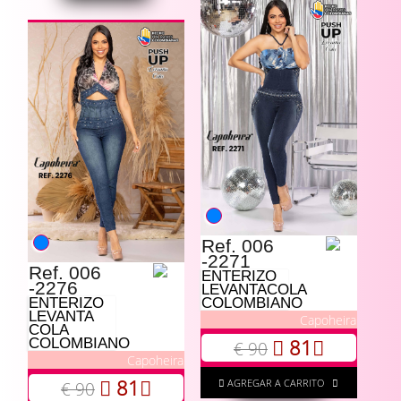
Ref. 006
-2271
Ref. 006
ENTERIZO
-2276
LEVANTACOLA
ENTERIZO
COLOMBIANO
LEVANTA
Capoheira
COLA
81
COLOMBIANO
€ 90
Capoheira
81
AGREGAR A CARRITO
€ 90