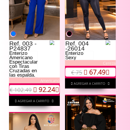
Ref. 003 -
Ref. 004
P24837
-26014
Enterizo
Enterizo
Americano
Sexy
Espectacular
Cereza
con Tiras
67.49
Cruzadas en
€ 75
las espalda.
Americano
AGREGAR A CARRITO
92.24
€ 102.49
AGREGAR A CARRITO