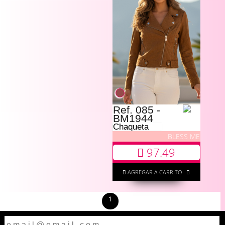
Ref. 085 -
BM1944
Chaqueta
BLESS ME
97.49
AGREGAR A CARRITO
1