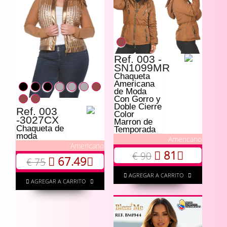
Ref. 003 -
SN1099MR
Chaqueta
Americana
de Moda
Con Gorro y
Doble Cierre
Ref. 003
Color
-3027CX
Marron de
Chaqueta de
Temporada
moda
Americano
Americano
81
€ 90
67.49
€ 75
AGREGAR A CARRITO
AGREGAR A CARRITO