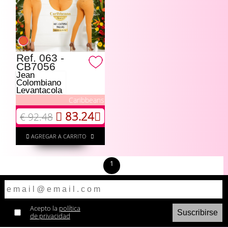
Ref. 063 -
CB7056
Jean
Colombiano
Levantacola
Caribbeans
83.24
€ 92.48
AGREGAR A CARRITO
1
Acepto la
política
de privacidad