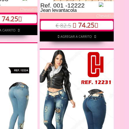
a
Ref. 001 -12222
Cheviotto
Jean levantacola
Cheviotto
74.25
74.25
€ 82.5
A CARRITO
AGREGAR A CARRITO