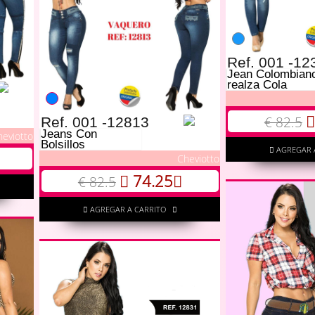
Ref. 001 -12
Jean Colombian
realza Cola
€ 82.5
Ref. 001 -12813
Jeans Con
heviotto
Bolsillos
AGREGAR 
Cheviotto
74.25
€ 82.5
AGREGAR A CARRITO