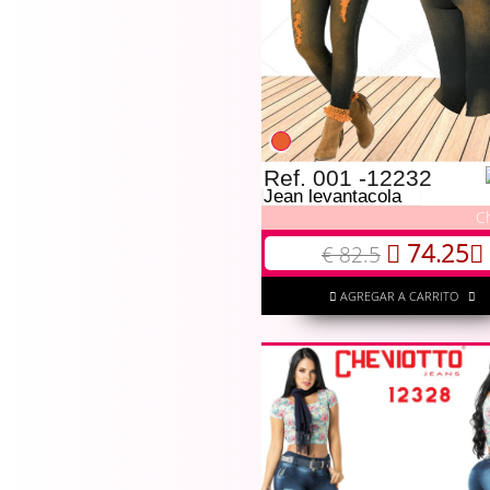
Ref. 001 -12232
Jean levantacola
C
74.25
€ 82.5
AGREGAR A CARRITO