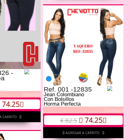
826 -
ea
Ref. 001 -12835
Cheviotto
Jean Colombiano
Con Bolsillos
74.25
Horma Perfecta
Cheviotto
A CARRITO
74.25
€ 82.5
AGREGAR A CARRITO