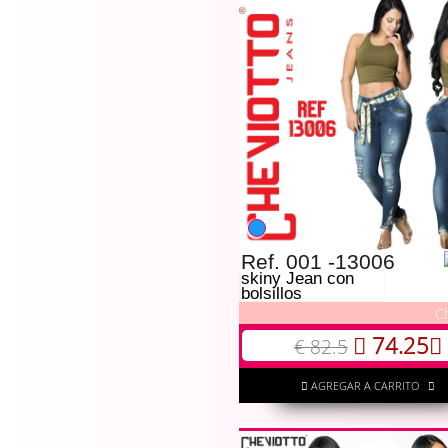
Ref. 001 -13006
skiny Jean con
bolsillos
C
74.25
€ 82.5
AGREGAR A CARRITO