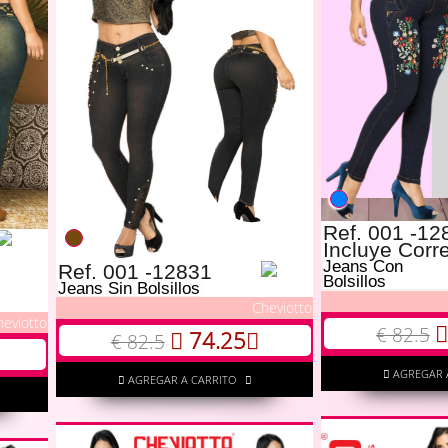
Ref. 001 -12
Incluye Corr
Jeans Con
Ref. 001 -12831
Bolsillos
Jeans Sin Bolsillos
Cheviotto
heviotto
€ 82.5
74.25
€ 82.5
AGREGAR 
AGREGAR A CARRITO