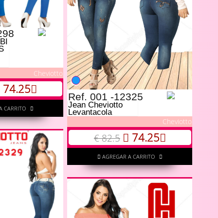
298
BI
S
Cheviotto
74.25
Ref. 001 -12325
Jean Cheviotto
A CARRITO
Levantacola
Cheviotto
74.25
€ 82.5
AGREGAR A CARRITO