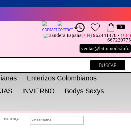
0
962441478 -
(+34)
(+34)
667220775
ventas@latinmoda.info
ianas
Enterizos Colombianos
JAS
INVIERNO
Bodys Sexys
304 REBAJAS
Ver por página