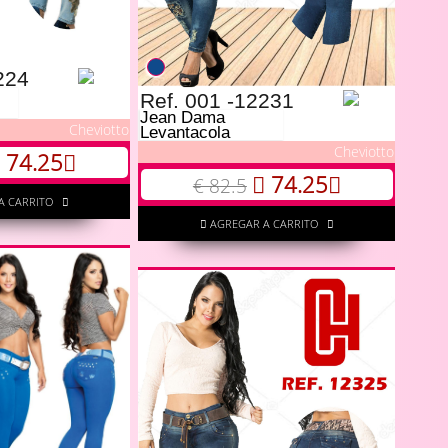
224
Ref. 001 -12231
Jean Dama
Cheviotto
Levantacola
Cheviotto
74.25
74.25
€ 82.5
A CARRITO
AGREGAR A CARRITO