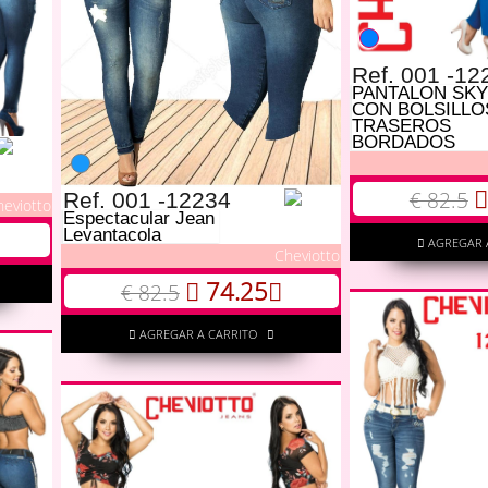
Ref. 001 -12
PANTALON SKY
CON BOLSILLO
TRASEROS
BORDADOS
€ 82.5
Ref. 001 -12234
heviotto
Espectacular Jean
Levantacola
AGREGAR 
Cheviotto
74.25
€ 82.5
AGREGAR A CARRITO