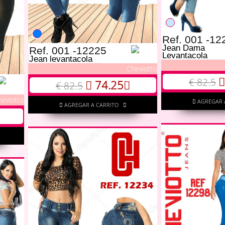
Ref. 001 -12
Jean Dama
Ref. 001 -12225
Levantacola
Jean levantacola
Cheviotto
€ 82.5
74.25
€ 82.5
heviotto
AGREGAR 
AGREGAR A CARRITO