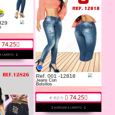
329
o
Cheviotto
74.25
A CARRITO
Ref. 001 -12818
Jeans Con
Bolsillos
Cheviotto
74.25
€ 82.5
AGREGAR A CARRITO