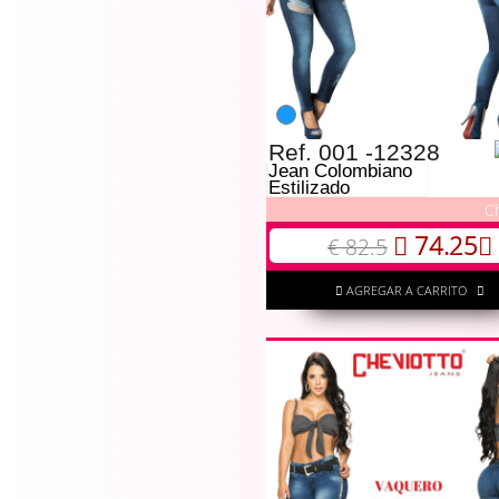
Ref. 001 -12328
Jean Colombiano
Estilizado
C
74.25
€ 82.5
AGREGAR A CARRITO