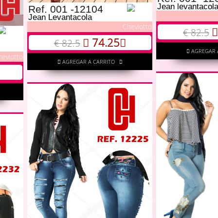
Jean levantacol
Ref. 001 -12104
Jean Levantacola
Cheviotto
€ 82.5
74.25
€ 82.5
AGREGAR 
heviotto
AGREGAR A CARRITO