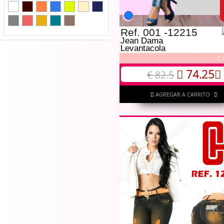
Ref. 001 -12215
Jean Dama
Levantacola
C
74.25
€ 82.5
AGREGAR A CARRITO