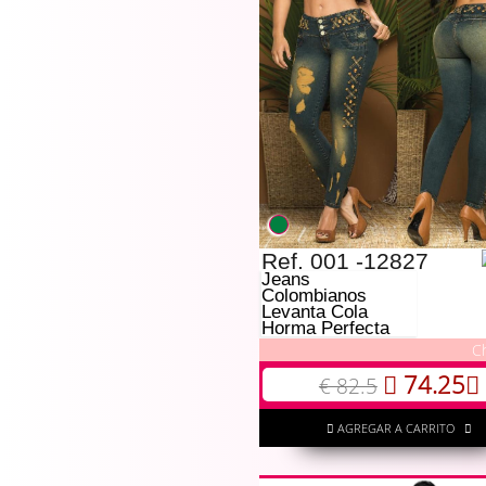
Ref. 001 -12827
Jeans
Colombianos
Levanta Cola
Horma Perfecta
C
74.25
€ 82.5
AGREGAR A CARRITO