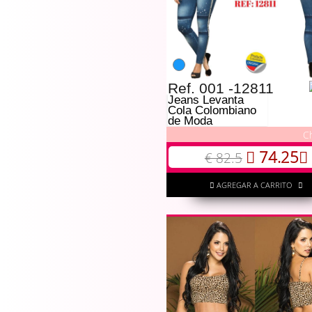
Ref. 001 -12811
Jeans Levanta
Cola Colombiano
de Moda
C
74.25
€ 82.5
AGREGAR A CARRITO