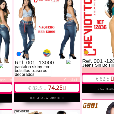
Ref. 001 -12
Ref. 001 -13000
Jeans Sin Bolsil
pantalon skiny con
bolsillos traseros
decorados
€ 82.5
Cheviotto
heviotto
74.25
€ 82.5
AGREGAR 
AGREGAR A CARRITO