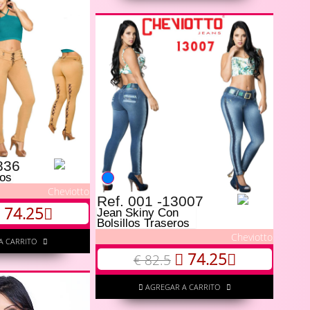
836
los
Cheviotto
Ref. 001 -13007
74.25
Jean Skiny Con
Bolsillos Traseros
Cheviotto
A CARRITO
74.25
€ 82.5
AGREGAR A CARRITO