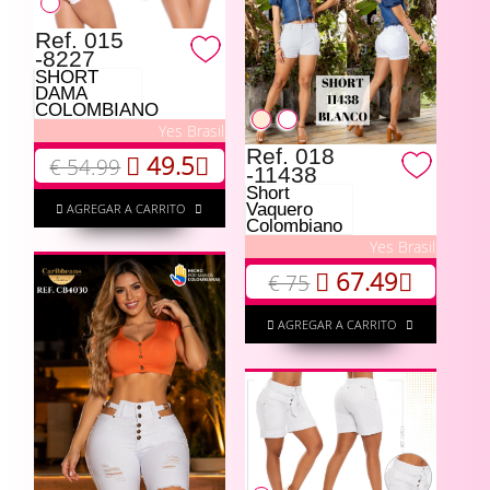
Ref. 015
-8227
SHORT
DAMA
COLOMBIANO
Yes Brasil
Ref. 018
49.5
€ 54.99
-11438
Short
Vaquero
AGREGAR A CARRITO
Colombiano
Yes Brasil
67.49
€ 75
AGREGAR A CARRITO