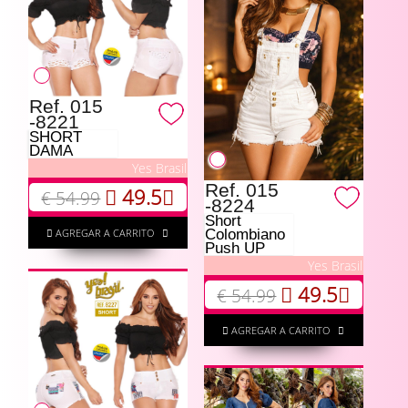
Ref. 015
-8221
SHORT
DAMA
Yes Brasil
Ref. 015
49.5
€ 54.99
-8224
Short
AGREGAR A CARRITO
Colombiano
Push UP
Yes Brasil
49.5
€ 54.99
AGREGAR A CARRITO