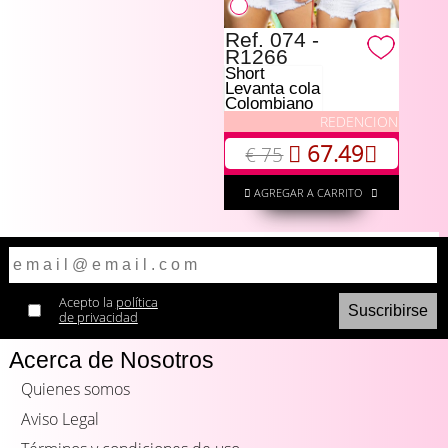
Ref. 074 -
R1266
Short
Levanta cola
Colombiano
REDENCION
67.49
€ 75
AGREGAR A CARRITO
Acepto la
política
de privacidad
Acerca de Nosotros
Quienes somos
Aviso Legal