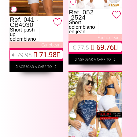
Ref. 052
-2524
Ref. 041 -
Short
CB4030
colombiano
Short push
en jean
up
ForLux Jeans
colombiano
Caribbeans
69.76
€ 77.5
71.98
€ 79.98
AGREGAR A CARRITO
AGREGAR A CARRITO