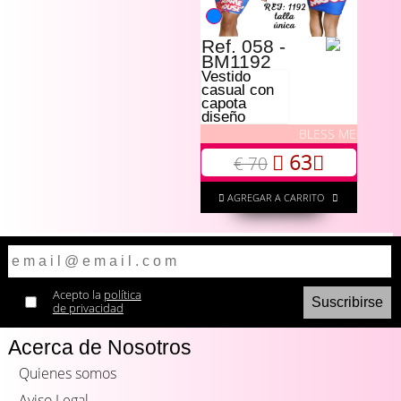
Ref. 058 -
BM1192
Vestido
casual con
capota
diseño
BLESS ME
63
€ 70
AGREGAR A CARRITO
Acepto la
política
de privacidad
Acerca de Nosotros
Quienes somos
Aviso Legal