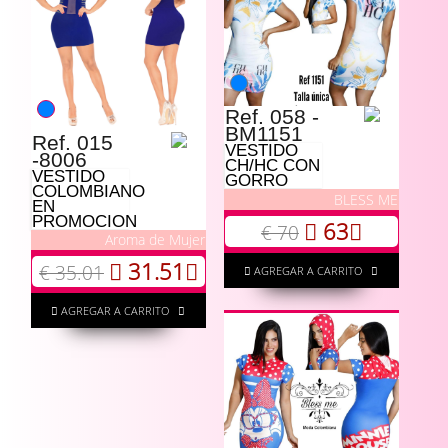
Ref. 058 -
BM1151
Ref. 015
VESTIDO
-8006
CH/HC CON
VESTIDO
GORRO
COLOMBIANO
BLESS ME
EN
PROMOCION
63
€ 70
Aroma de Mujer
31.51
€ 35.01
AGREGAR A CARRITO
AGREGAR A CARRITO