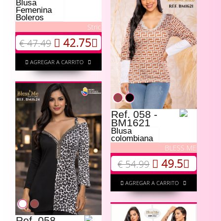
Blusa
Femenina
Boleros
Stric
42.75
€ 47.49
AGREGAR A CARRITO
Ref. 058 -
BM1621
Blusa
colombiana
BLESS ME
49.5
€ 54.99
AGREGAR A CARRITO
Ref. 058 -