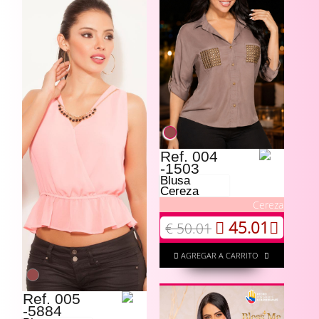
Ref. 004
-1503
Blusa
Cereza
Cereza
45.01
€ 50.01
AGREGAR A CARRITO
Ref. 005
-5884