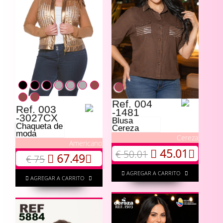
Ref. 004
Ref. 003
-1481
-3027CX
Blusa
Chaqueta de
Cereza
moda
Cereza
Americano
45.01
€ 50.01
67.49
€ 75
AGREGAR A CARRITO
AGREGAR A CARRITO