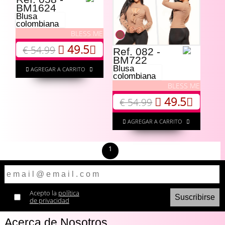
BM1624
Blusa
colombiana
BLESS ME
49.5
€ 54.99
Ref. 082 -
BM722
Blusa
AGREGAR A CARRITO
colombiana
BLESS ME
49.5
€ 54.99
AGREGAR A CARRITO
1
Acepto la
política
de privacidad
Acerca de Nosotros