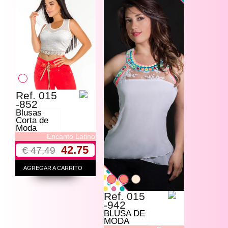
Ref. 015
-852
Blusas
Corta de
Moda
Encanto Latino
42.75
€ 47.49
AGREGAR A CARRITO
Ref. 015
-942
BLUSA DE
MODA