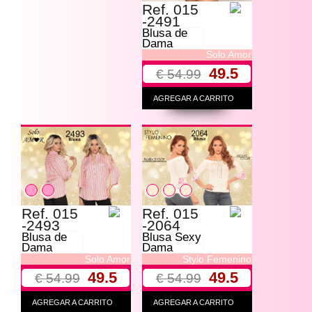
Ref. 015
-2491
Blusa de
Dama
Solo Amor
49.5
€ 54.99
AGREGAR A CARRITO
Ref. 015
Ref. 015
-2493
-2064
Blusa de
Blusa Sexy
Dama
Dama
Solo Amor
Stylo Femenino
49.5
49.5
€ 54.99
€ 54.99
AGREGAR A CARRITO
AGREGAR A CARRITO