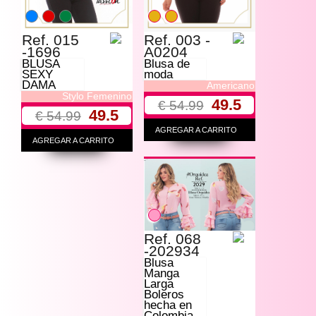
Ref. 015
Ref. 003 -
-1696
A0204
BLUSA
Blusa de
SEXY
moda
DAMA
Americano
Stylo Femenino
49.5
€ 54.99
49.5
€ 54.99
AGREGAR A CARRITO
AGREGAR A CARRITO
Ref. 068
-202934
Blusa
Manga
Larga
Boleros
hecha en
Colombia