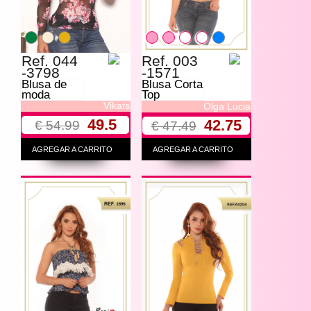
Ref. 044
Ref. 003
-3798
-1571
Blusa de
Blusa Corta
moda
Top
Vikats
Olga Lucia
49.5
42.75
€ 54.99
€ 47.49
AGREGAR A CARRITO
AGREGAR A CARRITO