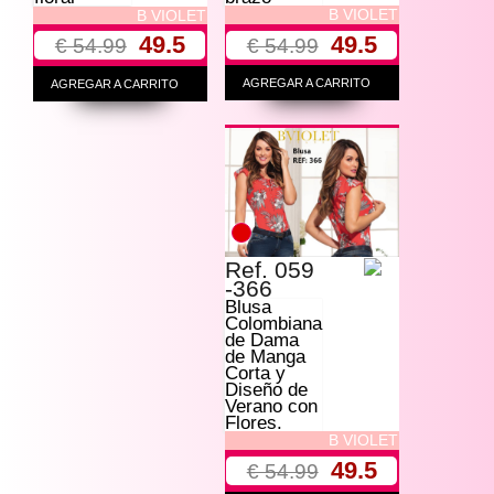
B VIOLET
B VIOLET
49.5
49.5
€ 54.99
€ 54.99
AGREGAR A CARRITO
AGREGAR A CARRITO
Ref. 059
-366
Blusa
Colombiana
de Dama
de Manga
Corta y
Diseño de
Verano con
Flores.
B VIOLET
49.5
€ 54.99