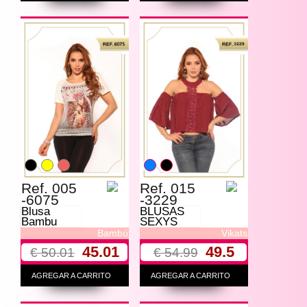
Ref. 005
Ref. 015
-6075
-3229
Blusa
BLUSAS
Bambu
SEXYS
Bambú
Vikats
45.01
49.5
€ 50.01
€ 54.99
AGREGAR A CARRITO
AGREGAR A CARRITO