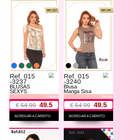
Ref. 015
Ref. 015
-3237
-3240
BLUSAS
Blusa
SEXYS
Manga Sisa
Vikats
Vikats
49.5
49.5
€ 54.99
€ 54.99
AGREGAR A CARRITO
AGREGAR A CARRITO