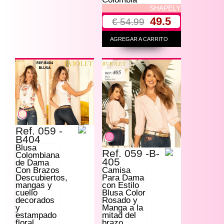
SHAPELY
49.5
€ 54.99
AGREGAR A CARRITO
Ref. 059 -
B404
Blusa
Ref. 059 -B-
Colombiana
405
de Dama
Camisa
Con Brazos
Para Dama
Descubiertos,
con Estilo
mangas y
Blusa Color
cuello
Rosado y
decorados
Manga a la
y
mitad del
estampado
brazo
floral