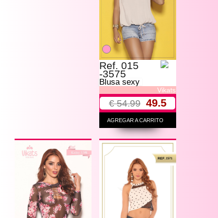
Ref. 015
-3575
Blusa sexy
Vikats
49.5
€ 54.99
AGREGAR A CARRITO