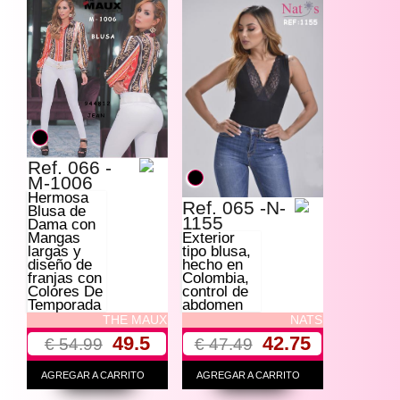
Ref. 066 -
M-1006
Hermosa
Ref. 065 -N-
Blusa de
1155
Dama con
Exterior
Mangas
tipo blusa,
largas y
hecho en
diseño de
Colombia,
franjas con
control de
Colores De
abdomen
Temporada
NATS
THE MAUX
42.75
49.5
€ 47.49
€ 54.99
AGREGAR A CARRITO
AGREGAR A CARRITO