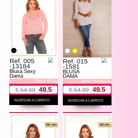
Ref. 005
Ref. 015
-13184
-1581
Blusa Sexy
BLUSA
Dama
DAMA
Chicle Rosa
Stylo Femenino
49.5
49.5
€ 54.99
€ 54.99
AGREGAR A CARRITO
AGREGAR A CARRITO