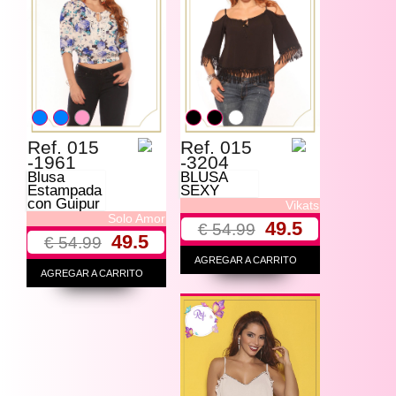
Ref. 015
Ref. 015
-1961
-3204
Blusa
BLUSA
Estampada
SEXY
con Guipur
Vikats
Solo Amor
49.5
€ 54.99
49.5
€ 54.99
AGREGAR A CARRITO
AGREGAR A CARRITO