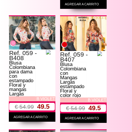
AGREGAR A CARRITO
Ref. 059 -
Ref. 059 -
B408
B407
Blusa
Blusa
Colombiana
Colombiana
para dama
con
con
Mangas
estampado
Largas
Floral y
estampado
mangas
Floral y
Largas
color rojo
B VIOLET
B VIOLET
49.5
€ 54.99
49.5
€ 54.99
AGREGAR A CARRITO
AGREGAR A CARRITO