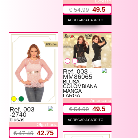
Excesso
49.5
€ 54.99
AGREGAR A CARRITO
Ref. 003 -
MM86065
BLUSA
COLOMBIANA
MANGA
LARGA
Americano
49.5
Ref. 003
€ 54.99
-2740
blusas
AGREGAR A CARRITO
Olga Lucia
42.75
€ 47.49