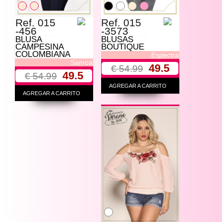
Ref. 015
Ref. 015
-456
-3573
BLUSA
BLUSAS
CAMPESINA
BOUTIQUE
COLOMBIANA
Espectra
Samoa
49.5
€ 54.99
49.5
€ 54.99
AGREGAR A CARRITO
AGREGAR A CARRITO