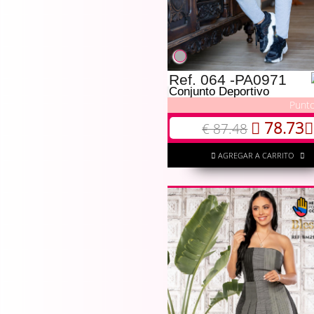
Ref. 064 -PA0971
Conjunto Deportivo
Punto
78.73
€ 87.48
AGREGAR A CARRITO