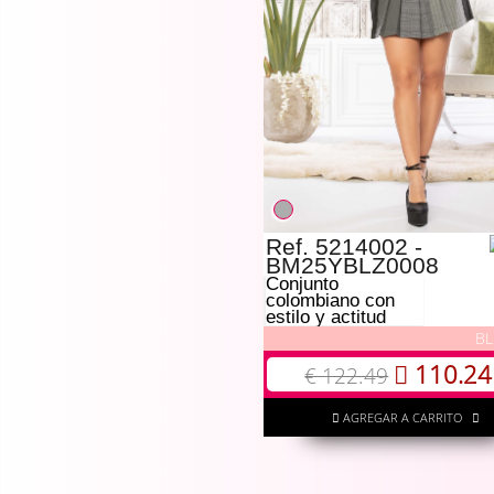
Ref. 5214002 -
BM25YBLZ0008
Conjunto
colombiano con
estilo y actitud
BL
110.24
€ 122.49
AGREGAR A CARRITO