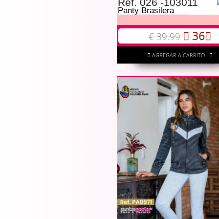
Ref. 026 -103011
Panty Brasilera
36
€ 39.99
AGREGAR A CARRITO