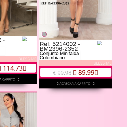
 -
Ref. 5214002 -
BM2396-2352
Conjunto Minifalda
Colombiano
BLESS ME
BLESS ME
114.73
89.99
€ 99.98
A CARRITO
AGREGAR A CARRITO