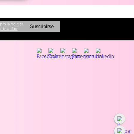
pto la
política
privacidad