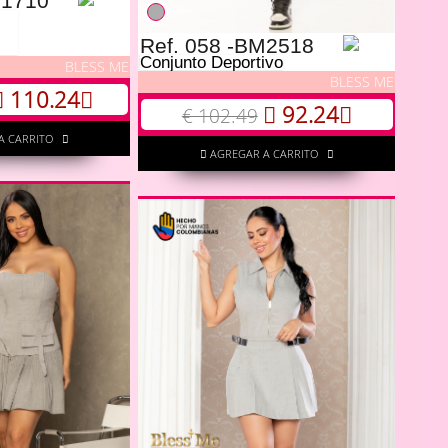
M1710
Ref. 058 -BM2518
Conjunto Deportivo
BLESS ME
BLESS ME
110.24
92.24
€ 102.49
A CARRITO
AGREGAR A CARRITO