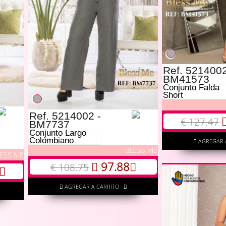
Ref. 5214002
BM41573
Conjunto Falda
Short
Ref. 5214002 -
€ 127.47
BM7737
Conjunto Largo
Colombiano
AGREGAR 
BLESS ME
ESS ME
97.88
€ 108.75
AGREGAR A CARRITO