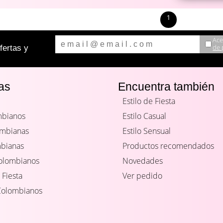
1
Ace
de 
ertas y
as
Encuentra también
Estilo de Fiesta
mbianos
Estilo Casual
ombianas
Estilo Sensual
mbianas
Productos recomendados
Colombianos
Novedades
 Fiesta
Ver pedido
Colombianos