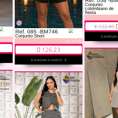
Ref. 058 -B
Conjunto
colombiano de
fiesta
€ 122.49
Ref. 085 -BM746
Conjunto Short
AGREGAR 
 Aparte
BLESS ME
126.23
AGREGAR A CARRITO