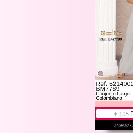
Ref. 5214002
BM7789
Conjunto Largo
Colombiano
€ 105
AGREGAR 