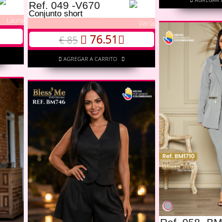
Ref. 049 -V670
Conjunto short
Laura
Vacía
76.51
€ 85
AGREGAR A CARRITO