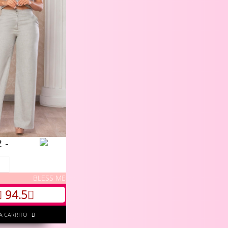
 -
BLESS ME
94.5
A CARRITO