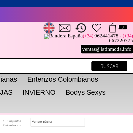
0
962441478 -
(+34)
(+34)
667220775
ventas@latinmoda.info
ianas
Enterizos Colombianos
JAS
INVIERNO
Bodys Sexys
13 Conjuntos
Ver por página
Colombianos