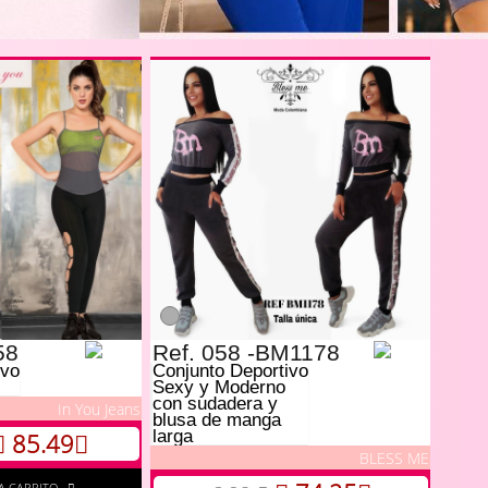
58
Ref. 058 -BM1178
ivo
Conjunto Deportivo
Sexy y Moderno
con sudadera y
In You Jeans
blusa de manga
larga
85.49
BLESS ME
A CARRITO