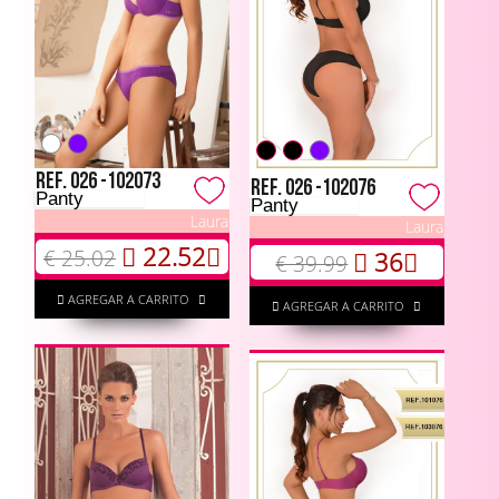
Ref. 026 -102073
Ref. 026 -102076
Panty
Panty
Laura
Laura
22.52
€ 25.02
36
€ 39.99
AGREGAR A CARRITO
AGREGAR A CARRITO