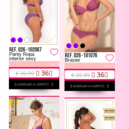
Ref. 026 -102067
Panty Ropa
Ref. 026 -101076
interior sexy
Brasier
Laura
Laura
36
€ 39.99
36
€ 39.99
AGREGAR A CARRITO
AGREGAR A CARRITO