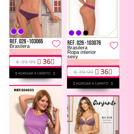
Ref. 026 -103065
Ref. 026 -103076
Brasilera
Brasilera
Laura
Ropa interior
sexy
36
€ 39.99
Laura
36
€ 39.99
AGREGAR A CARRITO
AGREGAR A CARRITO