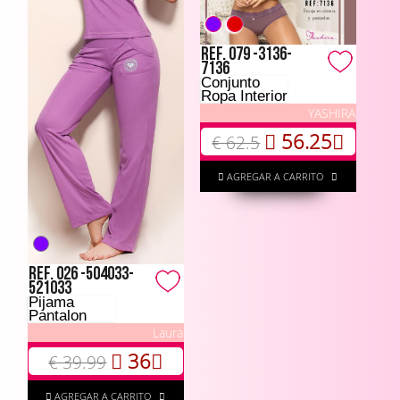
Ref. 079 -3136-
7136
Conjunto
Ropa Interior
YASHIRA
56.25
€ 62.5
AGREGAR A CARRITO
Ref. 026 -504033-
521033
Pijama
Pantalon
Laura
36
€ 39.99
AGREGAR A CARRITO