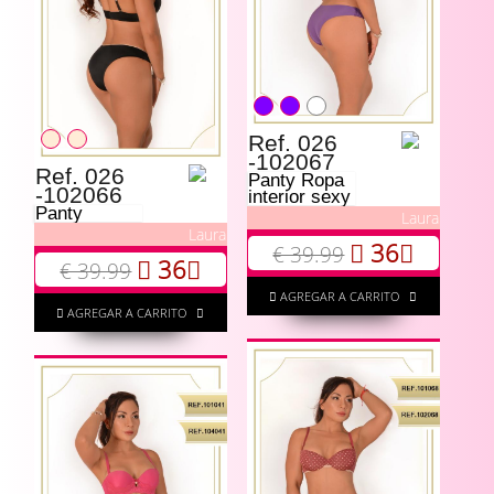
Ref. 026
-102067
Ref. 026
Panty Ropa
-102066
interior sexy
Panty
Laura
Laura
36
€ 39.99
36
€ 39.99
AGREGAR A CARRITO
AGREGAR A CARRITO