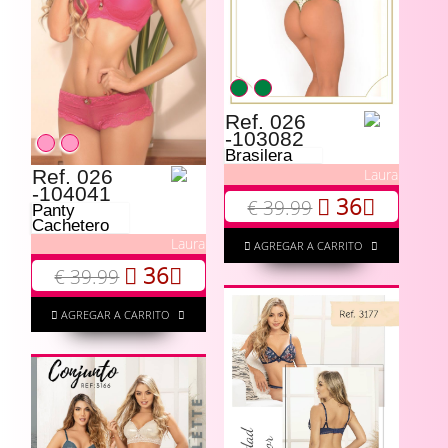
Ref. 026
-103082
Brasilera
Ref. 026
Laura
-104041
36
€ 39.99
Panty
Cachetero
Laura
AGREGAR A CARRITO
36
€ 39.99
AGREGAR A CARRITO