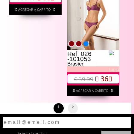
AGREGAR A CARRITO
Ref. 026
-101053
Brasier
Laura
36
€ 39.99
AGREGAR A CARRITO
1
2
Acepto la
política