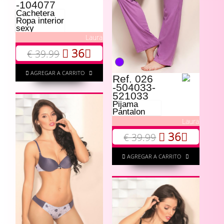
-104077
Cachetera
Ropa interior
sexy
Laura
36
€ 39.99
AGREGAR A CARRITO
Ref. 026
-504033-
521033
Pijama
Pantalon
Laura
36
€ 39.99
AGREGAR A CARRITO