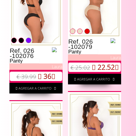
Ref. 026
-102079
Ref. 026
Panty
-102076
Laura
Panty
22.52
€ 25.02
Laura
36
€ 39.99
AGREGAR A CARRITO
AGREGAR A CARRITO