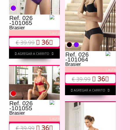
Ref. 026
-101065
Brasier
Laura
36
€ 39.99
Ref. 026
AGREGAR A CARRITO
-101064
Brasier
Laura
36
€ 39.99
AGREGAR A CARRITO
Ref. 026
-101055
Brasier
Laura
36
€ 39.99