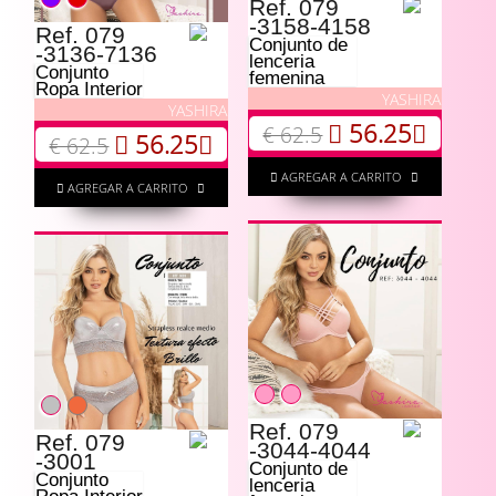
Ref. 079
-3158-4158
Ref. 079
Conjunto de
-3136-7136
lenceria
Conjunto
femenina
Ropa Interior
YASHIRA
YASHIRA
56.25
€ 62.5
56.25
€ 62.5
AGREGAR A CARRITO
AGREGAR A CARRITO
Ref. 079
Ref. 079
-3044-4044
-3001
Conjunto de
Conjunto
lenceria