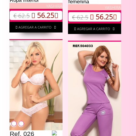
Ropa Interior
femenina
YASHIRA
YASHIRA
56.25
€ 62.5
56.25
€ 62.5
AGREGAR A CARRITO
AGREGAR A CARRITO
Ref. 026