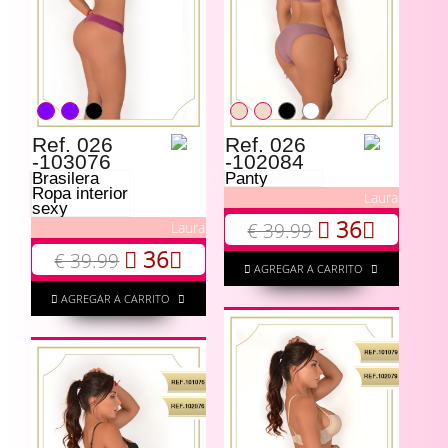
Ref. 026
Ref. 026
-103076
-102084
Brasilera
Panty
Ropa interior
Laura
sexy
36
€ 39.99
Laura
36
€ 39.99
AGREGAR A CARRITO
AGREGAR A CARRITO