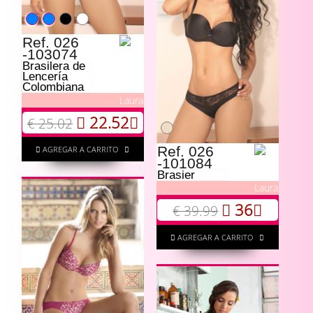
Ref. 026
-103074
Brasilera de
Lencería
Colombiana
Laura
22.52
€ 25.02
Ref. 026
AGREGAR A CARRITO
-101084
Brasier
Laura
36
€ 39.99
AGREGAR A CARRITO