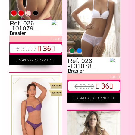
Ref. 026
-101079
Brasier
Laura
36
€ 39.99
Ref. 026
AGREGAR A CARRITO
-101078
Brasier
Laura
36
€ 39.99
AGREGAR A CARRITO