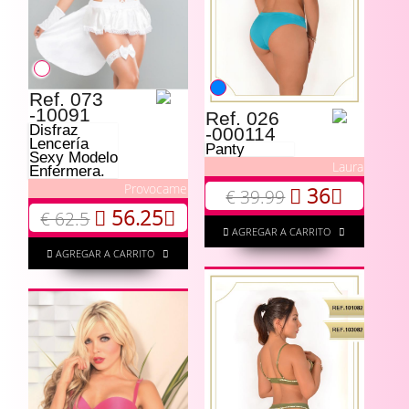
Ref. 073
-10091
Ref. 026
Disfraz
-000114
Lencería
Panty
Sexy Modelo
Laura
Enfermera.
Provocame
36
€ 39.99
56.25
€ 62.5
AGREGAR A CARRITO
AGREGAR A CARRITO