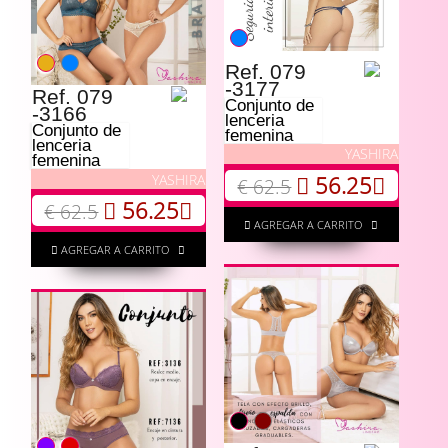
Ref. 079
-3177
Ref. 079
Conjunto de
-3166
lenceria
Conjunto de
femenina
lenceria
YASHIRA
femenina
YASHIRA
56.25
€ 62.5
56.25
€ 62.5
AGREGAR A CARRITO
AGREGAR A CARRITO