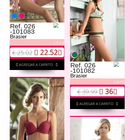
Ref. 026
-101083
Brasier
Laura
22.52
€ 25.02
Ref. 026
AGREGAR A CARRITO
-101082
Brasier
Laura
36
€ 39.99
AGREGAR A CARRITO