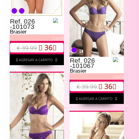
Ref. 026
-101073
Brasier
Laura
36
€ 39.99
Ref. 026
AGREGAR A CARRITO
-101067
Brasier
Laura
36
€ 39.99
AGREGAR A CARRITO