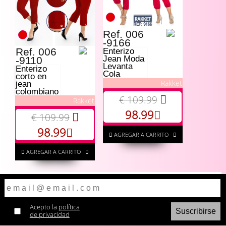
Ref. 006
-9166
Ref. 006
Enterizo
Jean Moda
-9110
Levanta
Enterizo
Cola
corto en
Rakket
jean
colombiano
€ 109.99
Rakket
98.99
€ 109.99
98.99
AGREGAR A CARRITO
AGREGAR A CARRITO
Acepto la
política
de privacidad