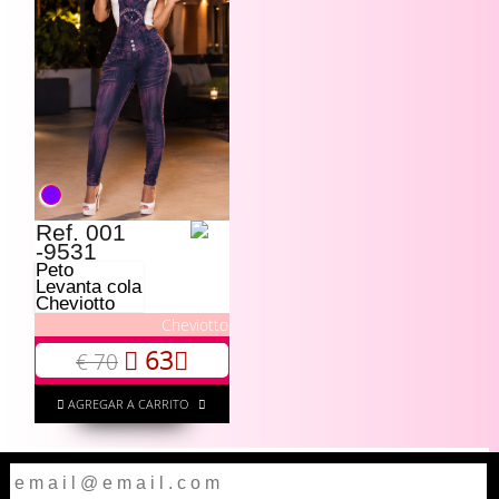
Ref. 001
-9531
Peto
Levanta cola
Cheviotto
Cheviotto
63
€ 70
AGREGAR A CARRITO