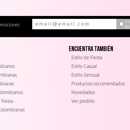
Ace
omociones
de 
Encuentra también
Estilo de Fiesta
mbianos
Estilo Casual
ombianas
Estilo Sensual
mbianas
Productos recomendados
Colombianos
Novedades
 Fiesta
Ver pedido
Colombianos