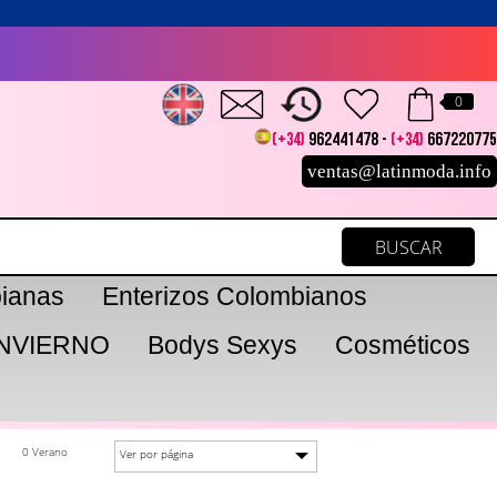
0
(+34)
962441478 -
(+34)
667220775
ventas@latinmoda.info
ianas
Enterizos Colombianos
INVIERNO
Bodys Sexys
Cosméticos
0 Verano
Ver por página