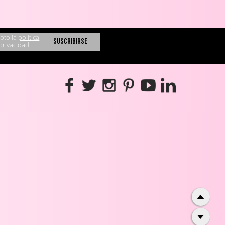
pto la
política
privacidad