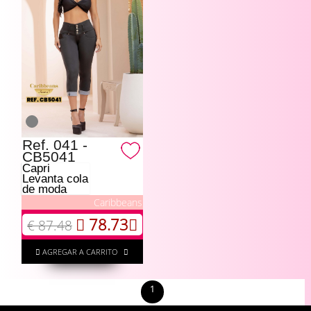
Ref. 041 -
CB5041
Capri
Levanta cola
de moda
Caribbeans
78.73
€ 87.48
AGREGAR A CARRITO
1