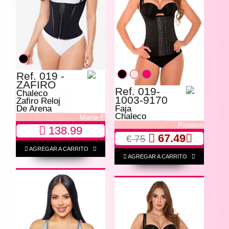
Ref. 019 -
ZAFIRO
Ref. 019-
Chaleco
1003-9170
Zafiro Reloj
De Arena
Faja
Chaleco
Maria E
Passion
138.99
67.49
€ 75
AGREGAR A CARRITO
AGREGAR A CARRITO