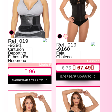
Ref. 019
Ref. 019
-9391
-9160
Cinturón
Deportivo
Faja
Fitness En
Chaleco
Neopreno
Passion
Maria E
67.49
€ 75
96
AGREGAR A CARRITO
AGREGAR A CARRITO