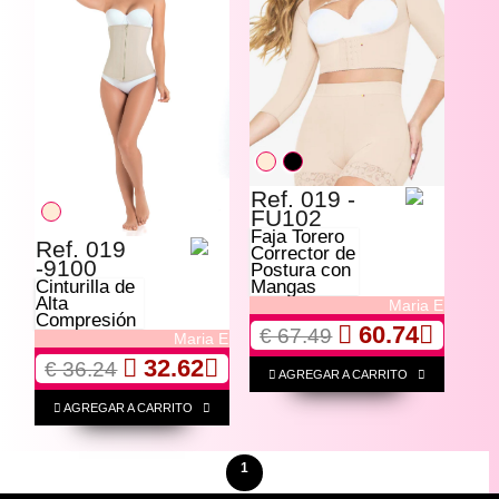
Ref. 019 -
FU102
Faja Torero
Ref. 019
Corrector de
-9100
Postura con
Cinturilla de
Mangas
Alta
Maria E
Compresión
60.74
€ 67.49
Maria E
32.62
€ 36.24
AGREGAR A CARRITO
AGREGAR A CARRITO
1