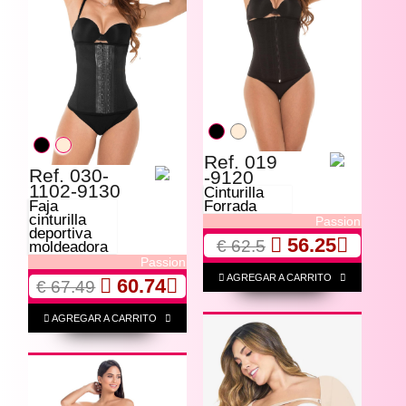
Ref. 019
Ref. 030-
-9120
1102-9130
Cinturilla
Faja
Forrada
cinturilla
Passion
deportiva
56.25
€ 62.5
moldeadora
Passion
AGREGAR A CARRITO
60.74
€ 67.49
AGREGAR A CARRITO