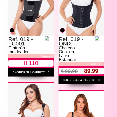
Ref. 019 -
Ref. 019 -
FC001
ONIX
Cinturón
Chaleco
moldeador
Onix en
Látex
Maria E
Estandar
110
Maria E
89.99
€ 99.98
AGREGAR A CARRITO
AGREGAR A CARRITO