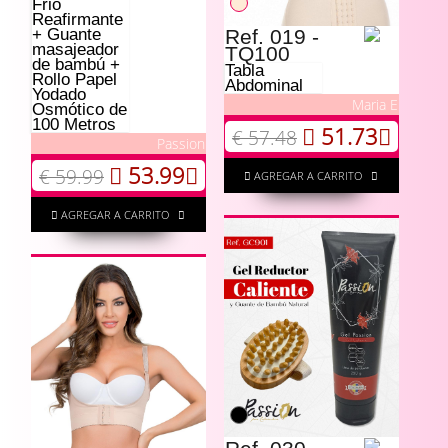
Frio
Reafirmante
+ Guante
Ref. 019 -
masajeador
TQ100
de bambú +
Tabla
Rollo Papel
Abdominal
Yodado
Maria E
Osmótico de
100 Metros
51.73
€ 57.48
Passion
53.99
€ 59.99
AGREGAR A CARRITO
AGREGAR A CARRITO