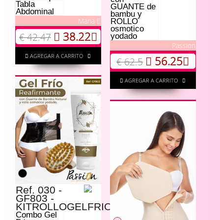
Tabla
GUANTE de
Abdominal
bambu y
Maria E
ROLLO
osmotico
38.22
€ 42.47
yodado
Passion
AGREGAR A CARRITO
56.25
€ 62.5
AGREGAR A CARRITO
Ref. 030 -
GF803 -
KITROLLOGELFRIOGUANTE
Combo Gel