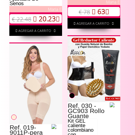
Maria E
Senos
Maria E
63
€ 78
20.23
€ 22.48
AGREGAR A CARRITO
AGREGAR A CARRITO
Ref. 030 -
GC903 Rollo
Guante
Kit GEL
caliente
Ref. 019-
colombiano
9011P-pera
con