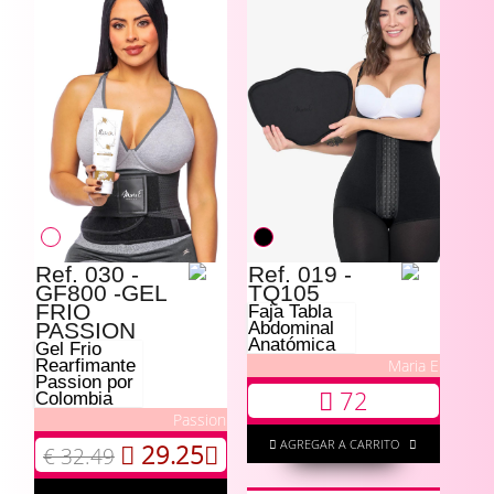
Ref. 030 -
Ref. 019 -
GF800 -GEL
TQ105
FRIO
Faja Tabla
PASSION
Abdominal
Anatómica
Gel Frio
Maria E
Rearfimante
Passion por
72
Colombia
Passion
AGREGAR A CARRITO
29.25
€ 32.49