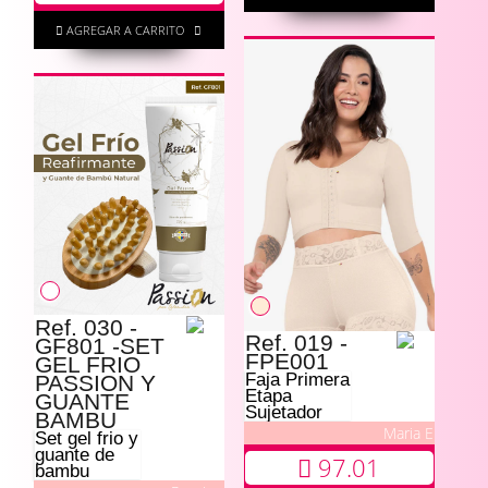
AGREGAR A CARRITO
Ref. 030 -
Ref. 019 -
GF801 -SET
FPE001
GEL FRIO
Faja Primera
PASSION Y
Etapa
GUANTE
Sujetador
BAMBU
Maria E
Set gel frio y
guante de
97.01
bambu