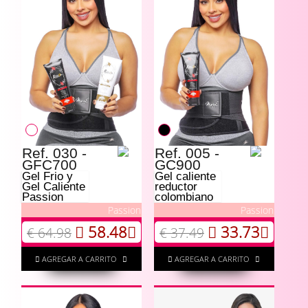
Ref. 030 -
Ref. 005 -
GFC700
GC900
Gel Frio y
Gel caliente
Gel Caliente
reductor
Passion
colombiano
Passion
Passion
58.48
33.73
€ 64.98
€ 37.49
AGREGAR A CARRITO
AGREGAR A CARRITO