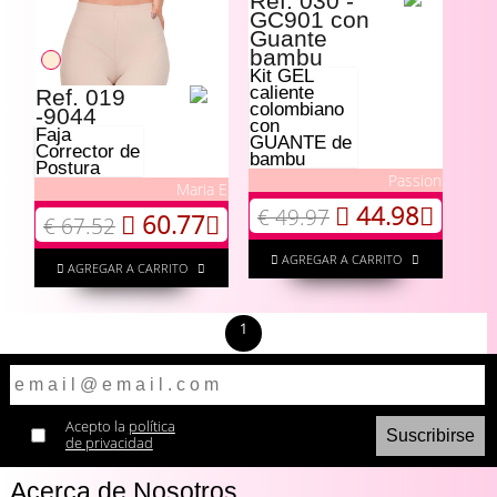
Ref. 030 -
GC901 con
Guante
bambu
Kit GEL
caliente
Ref. 019
colombiano
-9044
con
Faja
GUANTE de
Corrector de
bambu
Postura
Passion
Maria E
44.98
€ 49.97
60.77
€ 67.52
AGREGAR A CARRITO
AGREGAR A CARRITO
1
Acepto la
política
de privacidad
Acerca de Nosotros