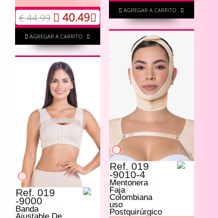
Passion
AGREGAR A CARRITO
40.49
€ 44.99
AGREGAR A CARRITO
Ref. 019
-9010-4
Mentonera
Faja
Ref. 019
Colombiana
-9000
uso
Banda
Postquirúrgico
Ajustable De