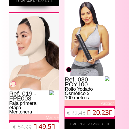
AGREGAR A CARRITO
Ref. 030 -
POY100
Rollo Yodado
Ref. 019 -
Osmótico x
FPE003
100 metros
Passion
Faja primera
etapa
20.23
€ 22.48
Mentonera
Maria E
AGREGAR A CARRITO
49.5
€ 54.99