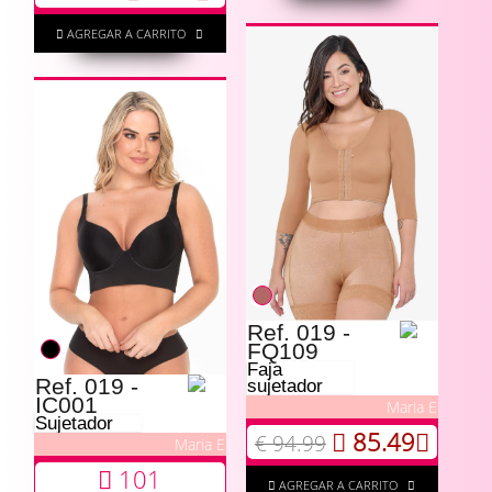
AGREGAR A CARRITO
Ref. 019 -
FQ109
Faja
Ref. 019 -
sujetador
IC001
Maria E
Sujetador
85.49
€ 94.99
Maria E
101
AGREGAR A CARRITO