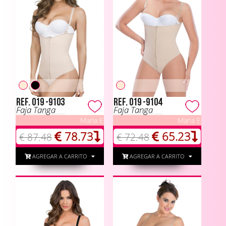
Ref. 019 -9103
Ref. 019 -9104
Faja Tanga
Faja Tanga
Maria E
Maria E
78.73
65.23
€ 87.48
€ 72.48
AGREGAR A CARRITO
AGREGAR A CARRITO