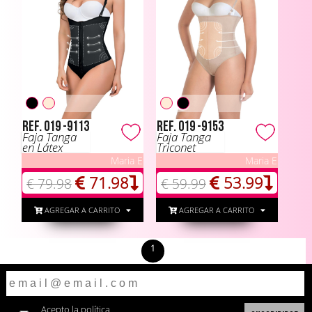
Ref. 019 -9113
Ref. 019 -9153
Faja Tanga
Faja Tanga
en Látex
Triconet
Maria E
Maria E
71.98
53.99
€ 79.98
€ 59.99
AGREGAR A CARRITO
AGREGAR A CARRITO
1
Acepto la
política