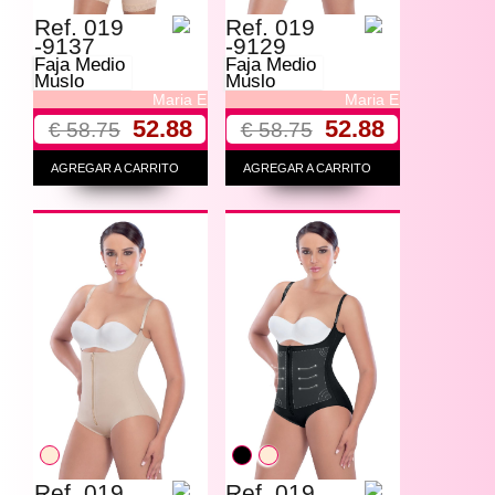
Ref. 019
Ref. 019
-9137
-9129
Faja Medio
Faja Medio
Muslo
Muslo
Maria E
Maria E
52.88
52.88
€ 58.75
€ 58.75
AGREGAR A CARRITO
AGREGAR A CARRITO
Ref. 019
Ref. 019