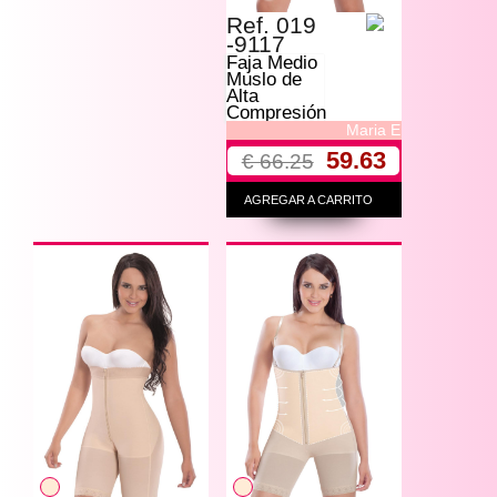
Ref. 019
-9117
Faja Medio
Muslo de
Alta
Compresión
Maria E
59.63
€ 66.25
AGREGAR A CARRITO