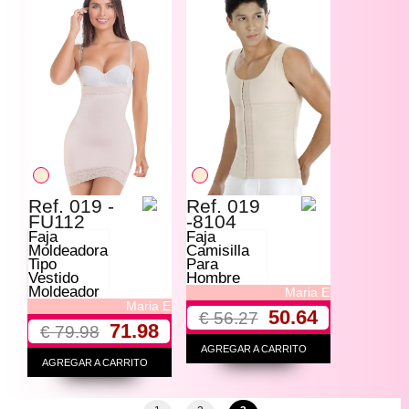
Ref. 019 -
Ref. 019
FU112
-8104
Faja
Faja
Moldeadora
Camisilla
Tipo
Para
Vestido
Hombre
Moldeador
Maria E
Maria E
50.64
€ 56.27
71.98
€ 79.98
AGREGAR A CARRITO
AGREGAR A CARRITO