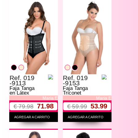
Ref. 019
Ref. 019
-9113
-9153
Faja Tanga
Faja Tanga
en Látex
Triconet
Maria E
Maria E
71.98
53.99
€ 79.98
€ 59.99
AGREGAR A CARRITO
AGREGAR A CARRITO