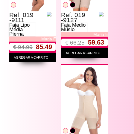
Ref. 019
Ref. 019
-9111
-9127
Faja Lipo
Faja Medio
Media
Muslo
Pierna
Maria E
Maria E
59.63
€ 66.25
85.49
€ 94.99
AGREGAR A CARRITO
AGREGAR A CARRITO