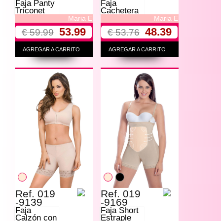
Faja Panty
Faja
Triconet
Cachetera
Maria E
Maria E
53.99
48.39
€ 59.99
€ 53.76
AGREGAR A CARRITO
AGREGAR A CARRITO
Ref. 019
Ref. 019
-9139
-9169
Faja
Faja Short
Calzón con
Estraple