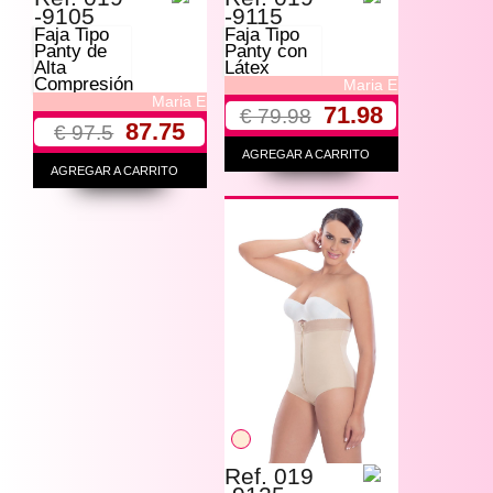
-9105
-9115
Faja Tipo
Faja Tipo
Panty de
Panty con
Alta
Látex
Compresión
Maria E
Maria E
71.98
€ 79.98
87.75
€ 97.5
AGREGAR A CARRITO
AGREGAR A CARRITO
Ref. 019