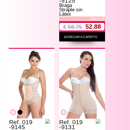
-9125
Braga
Straple sin
Látex
Maria E
52.88
€ 58.75
AGREGAR A CARRITO
Ref. 019
Ref. 019
-9145
-9131