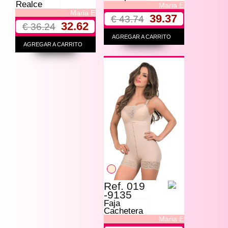
Realce
Maria E
Maria E
39.37
€ 43.74
32.62
€ 36.24
AGREGAR A CARRITO
AGREGAR A CARRITO
Ref. 019
-9135
Faja
Cachetera
Maria E