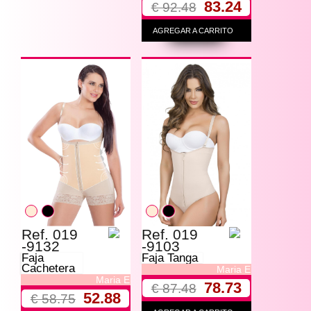
83.24
€ 92.48
AGREGAR A CARRITO
Ref. 019
Ref. 019
-9132
-9103
Faja
Faja Tanga
Cachetera
Maria E
Maria E
78.73
€ 87.48
52.88
€ 58.75