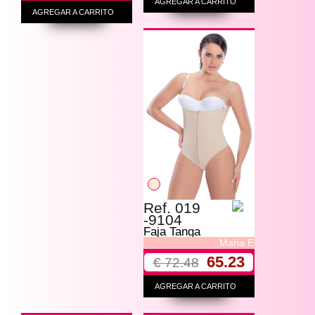
AGREGAR A CARRITO
AGREGAR A CARRITO
Ref. 019
-9104
Faja Tanga
Maria E
65.23
€ 72.48
AGREGAR A CARRITO