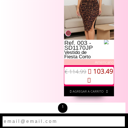
Ref. 003 -
SD1170JP
Vestido de
Fiesta Corto
Americano
103.49
€ 114.99
AGREGAR A CARRITO
1