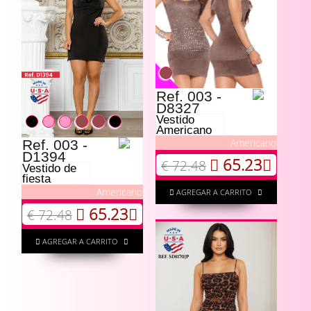
Ref. 003 -
D8327
Vestido
Americano
Americano
Ref. 003 -
D1394
65.23
€ 72.48
Vestido de
fiesta
Americano
AGREGAR A CARRITO
65.23
€ 72.48
AGREGAR A CARRITO