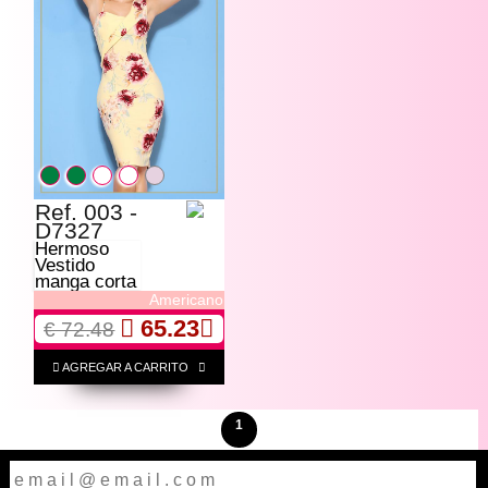
Ref. 003 -
D7327
Hermoso
Vestido
manga corta
Americano
65.23
€ 72.48
AGREGAR A CARRITO
1