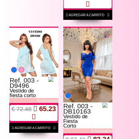
AGREGAR A CARRITO
Ref. 003 -
D9496
Vestido de
fiesta corto
Americano
Ref. 003 -
65.23
€ 72.48
DB10163
Vestido de
Fiesta
Corto
AGREGAR A CARRITO
Americano