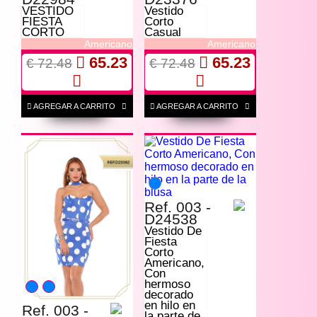
VESTIDO
Vestido
FIESTA
Corto
CORTO
Casual
Americano
Americano
65.23
65.23
€ 72.48
€ 72.48
AGREGAR A CARRITO
AGREGAR A CARRITO
Ref. 003 -
D24538
Vestido De
Fiesta
Corto
Americano,
Con
hermoso
decorado
en hilo en
Ref. 003 -
la parte de