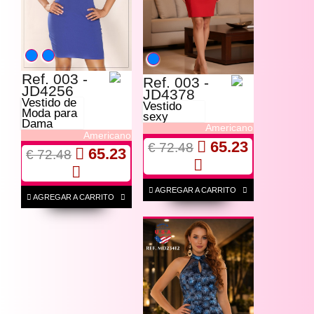
Ref. 003 -
Ref. 003 -
JD4256
JD4378
Vestido de
Vestido
Moda para
sexy
Dama
Americano
Americano
65.23
€ 72.48
65.23
€ 72.48
AGREGAR A CARRITO
AGREGAR A CARRITO