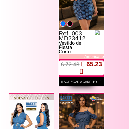
Ref. 003 -
MD23412
Vestido de
Fiesta
Corto
Americano
65.23
€ 72.48
AGREGAR A CARRITO