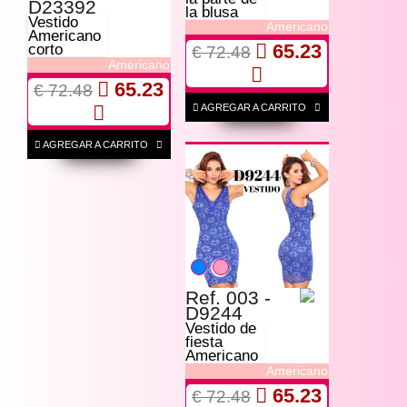
D23392
la blusa
Vestido
Americano
Americano
65.23
corto
€ 72.48
Americano
65.23
€ 72.48
AGREGAR A CARRITO
AGREGAR A CARRITO
Ref. 003 -
D9244
Vestido de
fiesta
Americano
Americano
65.23
€ 72.48