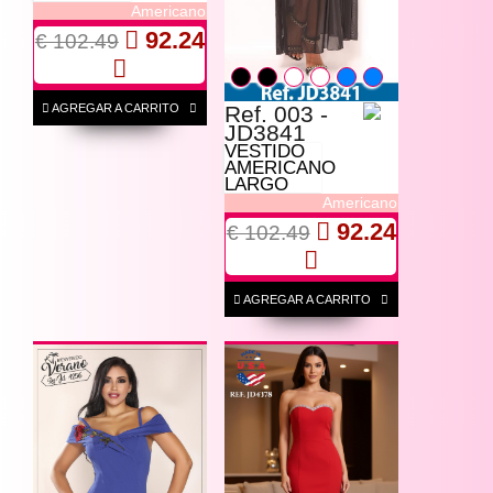
Americano
92.24
€ 102.49
AGREGAR A CARRITO
Ref. 003 -
JD3841
VESTIDO
AMERICANO
LARGO
Americano
92.24
€ 102.49
AGREGAR A CARRITO