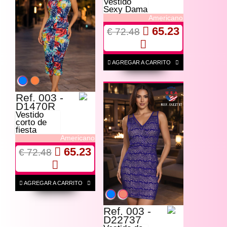
Vestido
Sexy Dama
Americano
65.23
€ 72.48
AGREGAR A CARRITO
Ref. 003 -
D1470R
Vestido
corto de
fiesta
Americano
65.23
€ 72.48
AGREGAR A CARRITO
Ref. 003 -
D22737