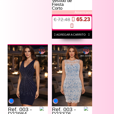
Vestido de
Fiesta
Corto
Americano
65.23
€ 72.48
AGREGAR A CARRITO
Ref. 003 -
Ref. 003 -
D22984
D23376