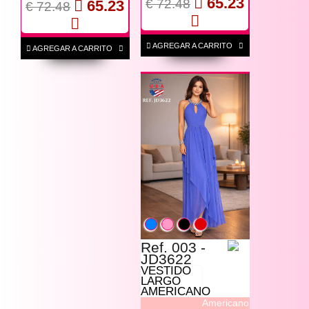
65.23
€ 72.48
65.23
€ 72.48
AGREGAR A CARRITO
AGREGAR A CARRITO
Ref. 003 -
JD3622
VESTIDO
LARGO
AMERICANO
Americano