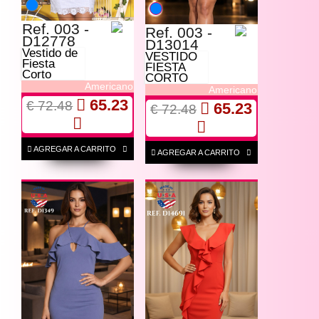
Ref. 003 -
Ref. 003 -
D12778
D13014
Vestido de
VESTIDO
Fiesta
FIESTA
Corto
CORTO
Americano
Americano
65.23
€ 72.48
65.23
€ 72.48
AGREGAR A CARRITO
AGREGAR A CARRITO