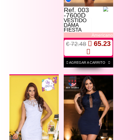
Ref. 003
-7600D
VESTIDO
DAMA
FIESTA
Americano
65.23
€ 72.48
AGREGAR A CARRITO