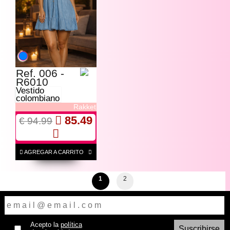
Ref. 006 -
R6010
Vestido
colombiano
Rakket
85.49
€ 94.99
AGREGAR A CARRITO
1
2
Acepto la
política