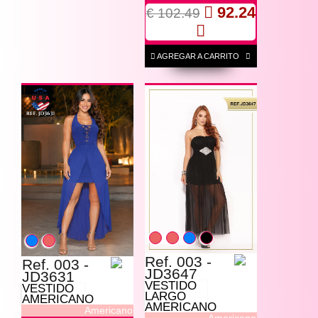
92.24
€ 102.49
AGREGAR A CARRITO
Ref. 003 -
Ref. 003 -
JD3647
JD3631
VESTIDO
VESTIDO
LARGO
AMERICANO
AMERICANO
Americano