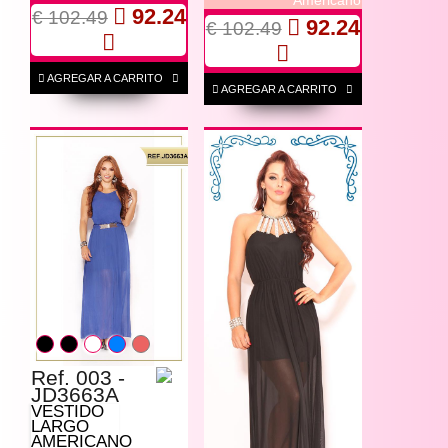
Americano
92.24
€ 102.49
92.24
€ 102.49
AGREGAR A CARRITO
AGREGAR A CARRITO
Ref. 003 -
JD3663A
VESTIDO
LARGO
AMERICANO