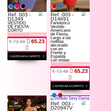
Ref. 003 -
Ref. 003 -
D1349
D14691
VESTIDO
Fantástico
DE FIESTA
Vestido
CORTO
Americano
de Fiesta,
Americano
Largo a las
65.23
€ 72.48
rodillas
decorado
con en
Frente y
Espalda
AGREGAR A CARRITO
con ondas
Americano
65.23
€ 72.48
AGREGAR A CARRITO
Ref. 003 -
D20947V