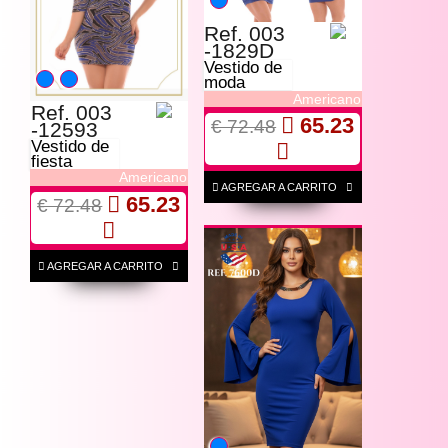
Ref. 003
-1829D
Vestido de
moda
Americano
Ref. 003
65.23
€ 72.48
-12593
Vestido de
fiesta
Americano
AGREGAR A CARRITO
65.23
€ 72.48
AGREGAR A CARRITO