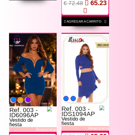
65.23
€ 72.48
AGREGAR A CARRITO
Ref. 003 -
Ref. 003 -
IDS1094AP
ID6096AP
Vestido de
Vestido de
fiesta
fiesta
Americano
Americano