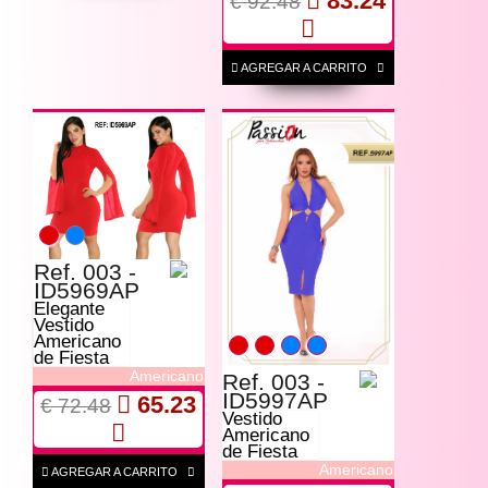
83.24
€ 92.48
AGREGAR A CARRITO
Ref. 003 -
ID5969AP
Elegante
Vestido
Americano
de Fiesta
Americano
Ref. 003 -
ID5997AP
65.23
€ 72.48
Vestido
Americano
de Fiesta
Americano
AGREGAR A CARRITO