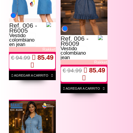
Ref. 006 -
R6005
Vestido
Ref. 006 -
colombiano
R6009
en jean
Vestido
Rakket
colombiano
85.49
€ 94.99
jean
Rakket
85.49
€ 94.99
AGREGAR A CARRITO
AGREGAR A CARRITO