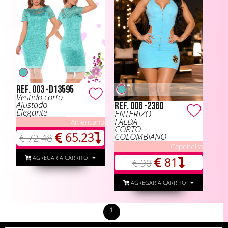
Ref. 003 -D13595
Vestido corto
Ajustado
Ref. 006 -2360
Elegante
ENTERIZO
FALDA
Americano
CORTO
65.23
COLOMBIANO
€ 72.48
Capoheira
AGREGAR A CARRITO
81
€ 90
AGREGAR A CARRITO
1