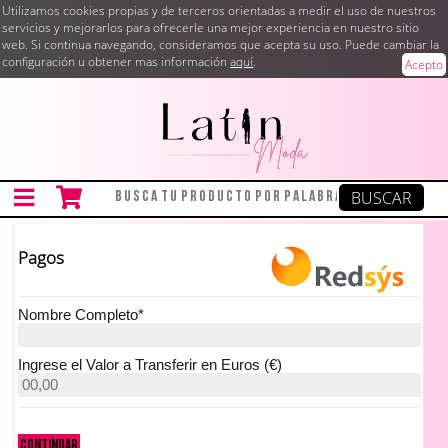
Utilizamos cookies propias y de terceros orientadas a medir el uso de nuestros
servicios y mejorarlos para ofrecerle una mejor experiencia en nuestro sitio
web. Si continua navegando, consideramos que acepta su uso. Puede cambiar la
configuración u obtener mas información
aquí
.
Acepto
Pagos
Nombre Completo*
Ingrese el Valor a Transferir en Euros (€)
Continuar