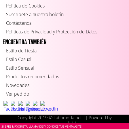
Política de Cookies
Suscribete a nuestro boletín
Contáctenos
Políticas de Privacidad y Protección de Datos
Encuentra también
Estilo de Fiesta
Estilo Casual
Estilo Sensual
Productos recomendados
Novedades
Ver pedido
Copyright 2019 © Latinmoda.net || Powered by
unequipoconfiable.com
SI ERES MAYORISTA, LLAMANOS Y CONOCE TUS VENTAJAS
TE